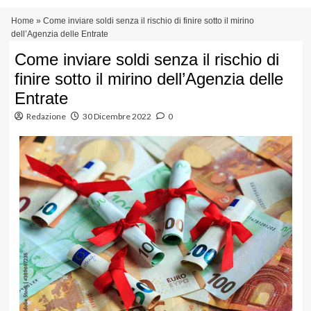
Vai
Menu
Home
»
Come inviare soldi senza il rischio di finire sotto il mirino
al
principale
dell’Agenzia delle Entrate
contenuto
Come inviare soldi senza il rischio di
finire sotto il mirino dell’Agenzia delle
Entrate
Redazione
30 Dicembre 2022
0