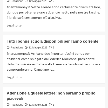
Redazione
12 Maggio 2023
2
finanzamoney.it Netto e lordo sono certamente diversi tra loro,
dunque per ottenere uno stipendio netto nelle nostre tasche,
il lordo sarà certamente più alto. Ma...
Leggi
Leggi tutto
di
più
su
Tutti i bonus scuola disponibili per l’anno corrente
Quanto
devi
Redazione
11 Maggio 2023
5
guadagnare
finanzamoney.it Arrivano due importantissimi bonus per
per
studenti, come spiegato da Federico Mollicone, presidente
uno
della Commissione Cultura alla Camera a Skuola.net: ecco cosa
stipendio
comprenderanno. Cambiano le...
netto
di
Leggi
Leggi tutto
questa
di
cifra?
più
su
Attenzione a queste lettere: non saranno proprio
Tutti
piacevoli
i
bonus
Redazione
11 Maggio 2023
1