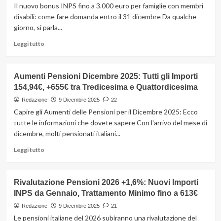
che
Il nuovo bonus INPS fino a 3.000 euro per famiglie con membri
è
disabili: come fare domanda entro il 31 dicembre Da qualche
un
giorno, si parla...
regalo:
nuovo
Leggi
Leggi tutto
bonus,
di
500€
più
per
su
Aumenti Pensioni Dicembre 2025: Tutti gli Importi
3
INPS,
anni
154,94€, +655€ tra Tredicesima e Quattordicesima
arriva
il
Redazione
9 Dicembre 2025
22
bonus
Capire gli Aumenti delle Pensioni per il Dicembre 2025: Ecco
da
tutte le informazioni che dovete sapere Con l'arrivo del mese di
3.000
dicembre, molti pensionati italiani...
euro
ma
Leggi
Leggi tutto
c’è
di
tempo
più
fino
su
Rivalutazione Pensioni 2026 +1,6%: Nuovi Importi
al
Aumenti
31
INPS da Gennaio, Trattamento Minimo fino a 613€
Pensioni
dicembre
Dicembre
Redazione
9 Dicembre 2025
21
2025:
Le pensioni italiane del 2026 subiranno una rivalutazione del