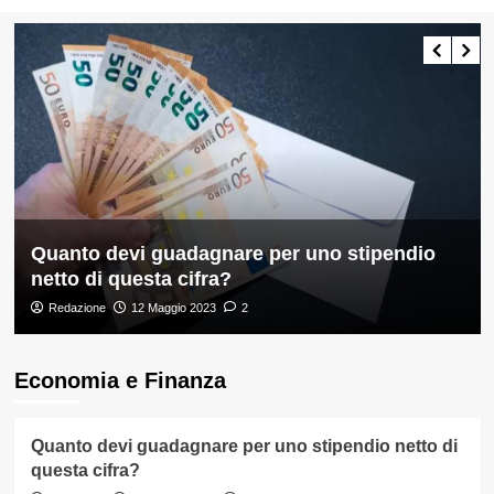
Vai
Menu
al
principale
contenuto
Quanto devi guadagnare per uno stipendio
netto di questa cifra?
Redazione
12 Maggio 2023
2
Economia e Finanza
Quanto devi guadagnare per uno stipendio netto di
questa cifra?