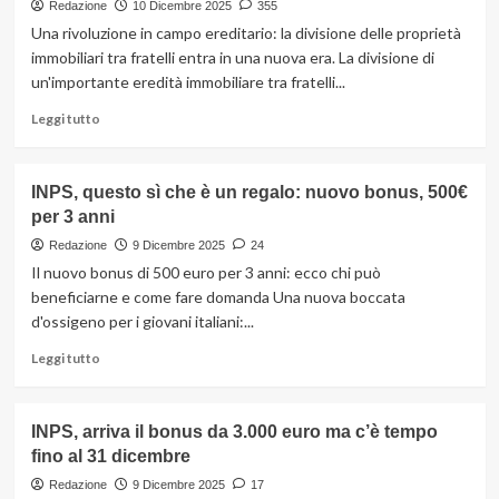
ha
Redazione
10 Dicembre 2025
355
iniziato
Una rivoluzione in campo ereditario: la divisione delle proprietà
da
immobiliari tra fratelli entra in una nuova era. La divisione di
dopo
un'importante eredità immobiliare tra fratelli...
il
1996
Leggi
Leggi tutto
potrebbe
di
non
più
spettare
su
INPS, questo sì che è un regalo: nuovo bonus, 500€
Svolta
per 3 anni
eredità,
beni
Redazione
9 Dicembre 2025
24
non
Il nuovo bonus di 500 euro per 3 anni: ecco chi può
più
beneficiarne e come fare domanda Una nuova boccata
divisi
d'ossigeno per i giovani italiani:...
tra
fratelli:
Leggi
Leggi tutto
la
di
casa
più
aspetta
su
INPS, arriva il bonus da 3.000 euro ma c’è tempo
a
INPS,
uno
fino al 31 dicembre
questo
solo
sì
Redazione
9 Dicembre 2025
17