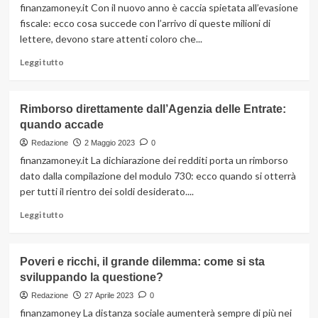
scuola
finanzamoney.it Con il nuovo anno è caccia spietata all’evasione
disponibili
fiscale: ecco cosa succede con l’arrivo di queste milioni di
per
lettere, devono stare attenti coloro che...
l’anno
corrente
Leggi
Leggi tutto
di
più
su
Rimborso direttamente dall’Agenzia delle Entrate:
Attenzione
quando accade
a
queste
Redazione
2 Maggio 2023
0
lettere:
finanzamoney.it La dichiarazione dei redditi porta un rimborso
non
dato dalla compilazione del modulo 730: ecco quando si otterrà
saranno
per tutti il rientro dei soldi desiderato....
proprio
piacevoli
Leggi
Leggi tutto
di
più
su
Poveri e ricchi, il grande dilemma: come si sta
Rimborso
sviluppando la questione?
direttamente
dall’Agenzia
Redazione
27 Aprile 2023
0
delle
finanzamoney La distanza sociale aumenterà sempre di più nei