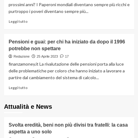
Entrate:
prossimi anni? I Paperoni mondiali diventano sempre più ricchi e
quando
purtroppo i poveri diventano sempre più...
accade
Leggi
Leggi tutto
di
più
su
Pensioni e guai: per chi ha iniziato da dopo il 1996
Poveri
potrebbe non spettare
e
ricchi,
Redazione
25 Aprile 2023
17
il
finanzamoney.it La rivalutazione delle pensioni porta alla luce
grande
delle problematiche per coloro che hanno iniziato a lavorare a
dilemma:
partire dal cambiamento del sistema di calcolo...
come
si
Leggi
Leggi tutto
sta
di
sviluppando
più
la
su
Attualità e News
questione?
Pensioni
e
guai:
Svolta eredità, beni non più divisi tra fratelli: la casa
per
aspetta a uno solo
chi