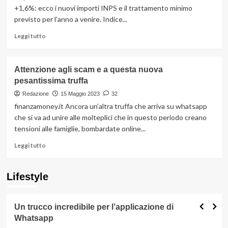
Tutti
+1,6%: ecco i nuovi importi INPS e il trattamento minimo
gli
previsto per l'anno a venire. Indice...
Importi
154,94€,
Leggi
Leggi tutto
+655€
di
tra
più
Tredicesima
su
Attenzione agli scam e a questa nuova
e
Rivalutazione
Quattordicesima
pesantissima truffa
Pensioni
2026
Redazione
15 Maggio 2023
32
+1,6%:
finanzamoney.it Ancora un’altra truffa che arriva su whatsapp
Nuovi
che si va ad unire alle molteplici che in questo periodo creano
Importi
tensioni alle famiglie, bombardate online...
INPS
da
Leggi
Leggi tutto
Gennaio,
di
Trattamento
più
Minimo
su
Lifestyle
fino
Attenzione
a
agli
613€
scam
Un trucco incredibile per l’applicazione di
e
Whatsapp
a