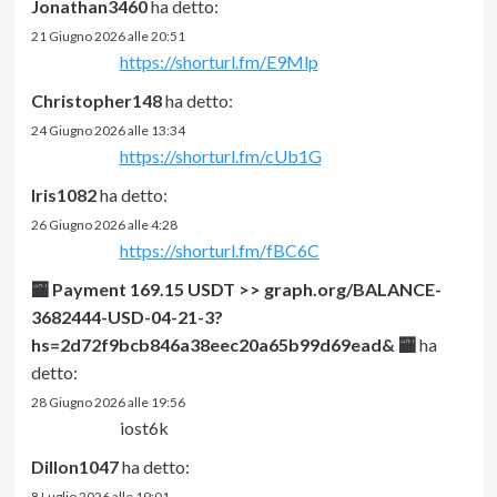
Jonathan3460
ha detto:
21 Giugno 2026 alle 20:51
https://shorturl.fm/E9Mlp
Christopher148
ha detto:
24 Giugno 2026 alle 13:34
https://shorturl.fm/cUb1G
Iris1082
ha detto:
26 Giugno 2026 alle 4:28
https://shorturl.fm/fBC6C
🏧 Payment 169.15 USDT >> graph.org/BALANCE-
3682444-USD-04-21-3?
hs=2d72f9bcb846a38eec20a65b99d69ead& 🏧
ha
detto:
28 Giugno 2026 alle 19:56
iost6k
Dillon1047
ha detto:
8 Luglio 2026 alle 19:01