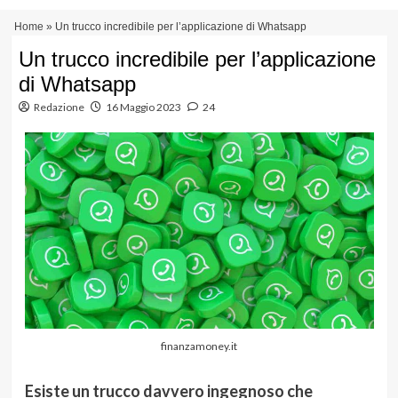
Vai
Menu
Home
»
Un trucco incredibile per l’applicazione di Whatsapp
al
principale
contenuto
Un trucco incredibile per l’applicazione
di Whatsapp
Redazione
16 Maggio 2023
24
finanzamoney.it
Esiste un trucco davvero ingegnoso che