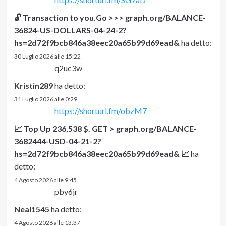
🔓 Transaction to you.Go >>> graph.org/BALANCE-
36824-US-DOLLARS-04-24-2?
hs=2d72f9bcb846a38eec20a65b99d69ead&
ha detto:
30 Luglio 2026 alle 15:22
q2uc3w
Kristin289
ha detto:
31 Luglio 2026 alle 0:29
https://shorturl.fm/obzM7
📈 Top Up 236,538 $. GET > graph.org/BALANCE-
3682444-USD-04-21-2?
hs=2d72f9bcb846a38eec20a65b99d69ead& 📈
ha
detto:
4 Agosto 2026 alle 9:45
pby6jr
Neal1545
ha detto:
4 Agosto 2026 alle 13:37