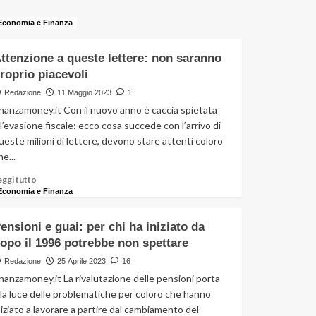
per
Economia e Finanza
l’ann
corr
ttenzione a queste lettere: non saranno
roprio piacevoli
Redazione
11 Maggio 2023
1
inanzamoney.it Con il nuovo anno è caccia spietata
ll’evasione fiscale: ecco cosa succede con l’arrivo di
ueste milioni di lettere, devono stare attenti coloro
he...
Leggi
eggi tutto
di
Economia e Finanza
più
su
ensioni e guai: per chi ha iniziato da
Attenzione
opo il 1996 potrebbe non spettare
a
queste
Redazione
25 Aprile 2023
16
lettere:
inanzamoney.it La rivalutazione delle pensioni porta
non
lla luce delle problematiche per coloro che hanno
saranno
niziato a lavorare a partire dal cambiamento del
proprio