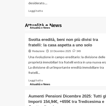
desiderato....
di
questa
Leggi
Leggi tutto
cifra?
di
più
su
Attualità e News
Attualità e News
Rimborso
direttamente
dall’Agenzia
Svolta eredità, beni non più divisi tra
delle
fratelli: la casa aspetta a uno solo
Entrate:
quando
Redazione
10 Dicembre 2025
349
accade
Una rivoluzione in campo ereditario: la divisione delle
proprietà immobiliari tra fratelli entra in una nuova era
La divisione di un'importante eredità immobiliare tra
fratelli...
Leggi
Leggi tutto
di
Attualità e News
più
su
Aumenti Pensioni Dicembre 2025: Tutti gl
Svolta
Importi 154,94€, +655€ tra Tredicesima e
eredità,