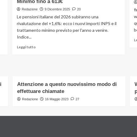
Minimo fino a 613€
è
f
Redazione
9 Dicembre 2025
20
un
w
Le pensioni italiane del 2026 subiranno una
regalo:
q
rivalutazione del +1,6%: ecco i nuovi importi INPS e il
nuovo
bonus,
b
trattamento minimo previsto per l'anno a venire.
500€
Indice...
L
per
Leggi
3
Leggi tutto
di
anni
più
su
Lifestyle
Rivalutazione
Pensioni
2026
i
Attenzione a questo nuovissimo modo di
W
+1,6%:
effettuare chiamate
Nuovi
Importi
Redazione
16 Maggio 2023
27
INPS
da
Gennaio,
Trattamento
Minimo
fino