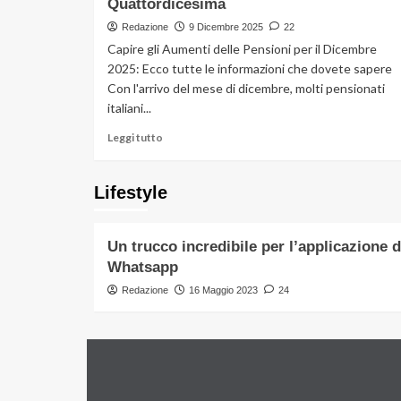
Quattordicesima
beni
non
Redazione
9 Dicembre 2025
22
più
Capire gli Aumenti delle Pensioni per il Dicembre
divisi
2025: Ecco tutte le informazioni che dovete sapere
tra
Con l'arrivo del mese di dicembre, molti pensionati
fratelli:
la
italiani...
casa
Leggi
Leggi tutto
aspetta
di
a
più
uno
su
Lifestyle
solo
Lifestyle
Aumenti
Pensioni
Dicembre
 mascotte
Un trucco incredibile per l’applicazione d
2025:
ldi
Whatsapp
Tutti
gli
Redazione
16 Maggio 2023
24
Importi
154,94€,
+655€
tra
Tredicesima
e