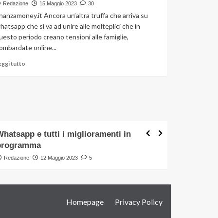
Redazione
15 Maggio 2023
30
da
inanzamoney.it Ancora un’altra truffa che arriva su
3.000
hatsapp che si va ad unire alle molteplici che in
euro
uesto periodo creano tensioni alle famiglie,
ma
c’è
ombardate online...
tempo
Leggi
eggi tutto
fino
di
al
più
31
su
dicembre
Attenzione
agli
Lifestyle
Lifestyle
scam
e
hatsapp e tutti i miglioramenti in
Questa m
a
programma
far guad
questa
nuova
Redazione
12 Maggio 2023
5
Redazione
pesantissima
truffa
Homepage
Privacy Policy