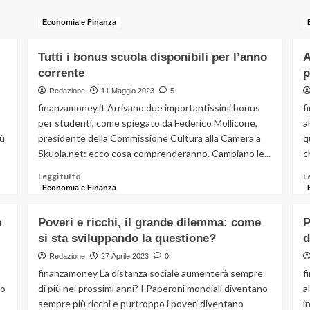
Economia e Finanza
Tutti i bonus scuola disponibili per l’anno
A
corrente
p
Redazione
11 Maggio 2023
5
finanzamoney.it Arrivano due importantissimi bonus
f
per studenti, come spiegato da Federico Mollicone,
a
iù
presidente della Commissione Cultura alla Camera a
q
Skuola.net: ecco cosa comprenderanno. Cambiano le...
c
Leggi
Leggi tutto
L
di
Economia e Finanza
più
su
e
Poveri e ricchi, il grande dilemma: come
P
Tutti
si sta sviluppando la questione?
d
i
bonus
Redazione
27 Aprile 2023
0
scuola
finanzamoney La distanza sociale aumenterà sempre
f
disponibili
co
di più nei prossimi anni? I Paperoni mondiali diventano
a
per
sempre più ricchi e purtroppo i poveri diventano
i
l’anno