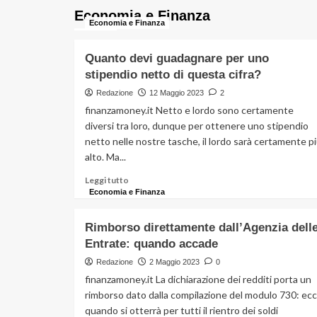
su
Economia e Finanza
Quanto
Economia e Finanza
devi
guadagnare
Quanto devi guadagnare per uno
per
stipendio netto di questa cifra?
uno
stipendio
Redazione
12 Maggio 2023
2
netto
finanzamoney.it Netto e lordo sono certamente
di
diversi tra loro, dunque per ottenere uno stipendio
questa
netto nelle nostre tasche, il lordo sarà certamente p
cifra?
alto. Ma...
Leggi
Leggi tutto
di
Economia e Finanza
più
su
Rimborso direttamente dall’Agenzia dell
Quanto
Entrate: quando accade
devi
guadagnare
Redazione
2 Maggio 2023
0
per
finanzamoney.it La dichiarazione dei redditi porta un
uno
rimborso dato dalla compilazione del modulo 730: ec
stipendio
quando si otterrà per tutti il rientro dei soldi
netto