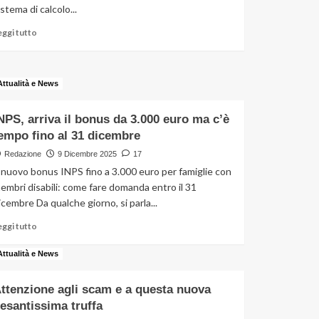
istema di calcolo...
piacevoli
Leggi
eggi tutto
di
più
su
Attualità e News
Pensioni
e
guai:
NPS, arriva il bonus da 3.000 euro ma c’è
per
empo fino al 31 dicembre
chi
ha
Redazione
9 Dicembre 2025
17
iniziato
l nuovo bonus INPS fino a 3.000 euro per famiglie con
da
embri disabili: come fare domanda entro il 31
dopo
icembre Da qualche giorno, si parla...
il
1996
Leggi
eggi tutto
potrebbe
di
non
più
Attualità e News
spettare
su
INPS,
ttenzione agli scam e a questa nuova
arriva
esantissima truffa
il
bonus