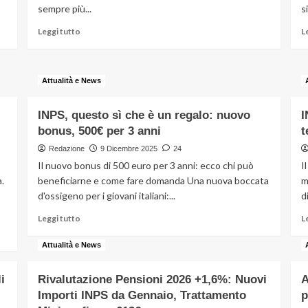
sempre più...
s
corrente
Leggi
Leggi tutto
L
di
più
su
Attualità e News
Poveri
e
ricchi,
INPS, questo sì che è un regalo: nuovo
I
il
bonus, 500€ per 3 anni
t
grande
dilemma:
Redazione
9 Dicembre 2025
24
come
Il nuovo bonus di 500 euro per 3 anni: ecco chi può
I
si
.
beneficiarne e come fare domanda Una nuova boccata
m
sta
d'ossigeno per i giovani italiani:...
d
sviluppando
la
Leggi
Leggi tutto
L
questione?
di
più
Attualità e News
su
INPS,
i
Rivalutazione Pensioni 2026 +1,6%: Nuovi
A
questo
Importi INPS da Gennaio, Trattamento
p
sì
che