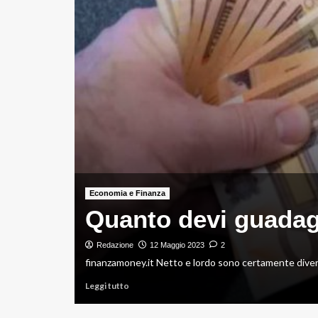
a
Economia e Finanza
Quanto devi guadagn
Redazione
12 Maggio 2023
2
iù...
finanzamoney.it Netto e lordo sono certamente diversi
Leggi
Leggi tutto
di
più