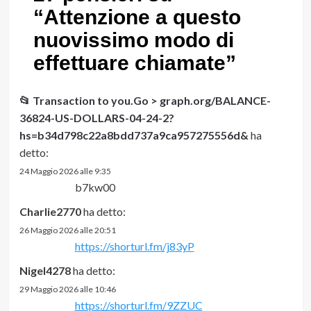
“
Attenzione a questo
nuovissimo modo di
effettuare chiamate
”
📂 Transaction to you.Go > graph.org/BALANCE-
36824-US-DOLLARS-04-24-2?
hs=b34d798c22a8bdd737a9ca957275556d&
ha
detto:
24 Maggio 2026 alle 9:35
b7kw00
Charlie2770
ha detto:
26 Maggio 2026 alle 20:51
https://shorturl.fm/j83yP
Nigel4278
ha detto:
29 Maggio 2026 alle 10:46
https://shorturl.fm/9ZZUC