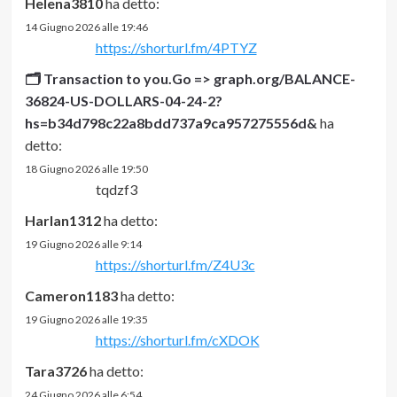
Helena3810
ha detto:
14 Giugno 2026 alle 19:46
https://shorturl.fm/4PTYZ
🗂 Transaction to you.Go => graph.org/BALANCE-
36824-US-DOLLARS-04-24-2?
hs=b34d798c22a8bdd737a9ca957275556d&
ha
detto:
18 Giugno 2026 alle 19:50
tqdzf3
Harlan1312
ha detto:
19 Giugno 2026 alle 9:14
https://shorturl.fm/Z4U3c
Cameron1183
ha detto:
19 Giugno 2026 alle 19:35
https://shorturl.fm/cXDOK
Tara3726
ha detto:
24 Giugno 2026 alle 6:54