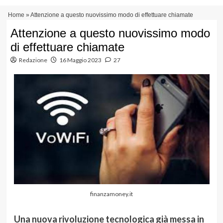
Vai
Menu
Home
»
Attenzione a questo nuovissimo modo di effettuare chiamate
al
principale
contenuto
Attenzione a questo nuovissimo modo
di effettuare chiamate
Redazione
16 Maggio 2023
27
finanzamoney.it
Una nuova rivoluzione tecnologica già messa in