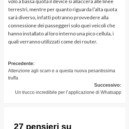
volo a bassa quota il device si allaccerà alle linee
terrestri, mentre per quanto riguarda l’alta quota
sarà diverso, infatti potranno provvedere alla
connessione dei passeggeri solo quei veicoli che
hanno installato al loro interno una pico cellula, i
quali verranno utilizzati come dei router.
Navigazione
Precedente:
Attenzione agli scam e a questa nuova pesantissima
articolo
truffa
Successivo:
Un trucco incredibile per l’applicazione di Whatsapp
27 pensieri su