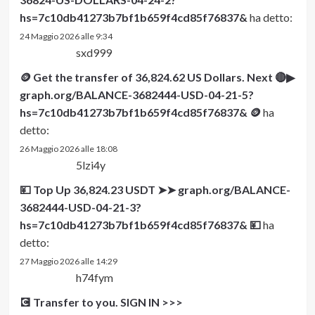
hs=7c10db41273b7bf1b659f4cd85f76837&
ha detto:
24 Maggio 2026 alle 9:34
sxd999
🪙 Get the transfer of 36,824.62 US Dollars. Next 🔴▶
graph.org/BALANCE-3682444-USD-04-21-5?
hs=7c10db41273b7bf1b659f4cd85f76837& 🪙
ha
detto:
26 Maggio 2026 alle 18:08
5lzi4y
💴 Top Up 36,824.23 USDT ➤➤ graph.org/BALANCE-
3682444-USD-04-21-3?
hs=7c10db41273b7bf1b659f4cd85f76837& 💴
ha
detto:
27 Maggio 2026 alle 14:29
h74fym
💽 Transfer to you. SIGN IN >>>