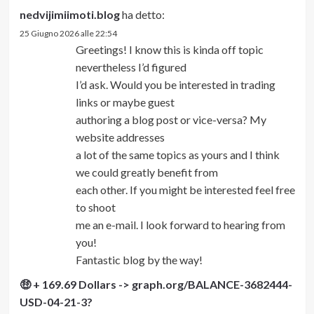
nedvijimiimoti.blog
ha detto:
25 Giugno 2026 alle 22:54
Greetings! I know this is kinda off topic
nevertheless I’d figured
I’d ask. Would you be interested in trading
links or maybe guest
authoring a blog post or vice-versa? My
website addresses
a lot of the same topics as yours and I think
we could greatly benefit from
each other. If you might be interested feel free
to shoot
me an e-mail. I look forward to hearing from
you!
Fantastic blog by the way!
🤑 + 169.69 Dollars -> graph.org/BALANCE-3682444-
USD-04-21-3?