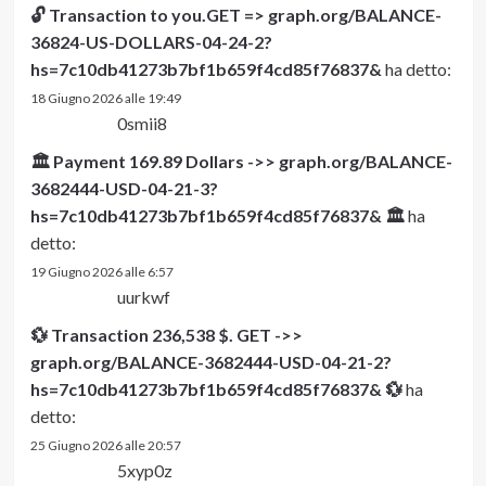
🔓 Transaction to you.GET => graph.org/BALANCE-
36824-US-DOLLARS-04-24-2?
hs=7c10db41273b7bf1b659f4cd85f76837&
ha detto:
18 Giugno 2026 alle 19:49
0smii8
🏛️ Payment 169.89 Dollars ->> graph.org/BALANCE-
3682444-USD-04-21-3?
hs=7c10db41273b7bf1b659f4cd85f76837& 🏛️
ha
detto:
19 Giugno 2026 alle 6:57
uurkwf
💱 Transaction 236,538 $. GET ->>
graph.org/BALANCE-3682444-USD-04-21-2?
hs=7c10db41273b7bf1b659f4cd85f76837& 💱
ha
detto:
25 Giugno 2026 alle 20:57
5xyp0z