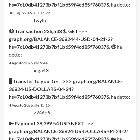
hs=7c10db41273b7bf1b659f4cd85f76837&
ha detto:
30 Luglio 2026 alle 15:22
fwylbj
🤑 Transaction 236,538 $. GET ->>
graph.org/BALANCE-3682444-USD-04-21-2?
hs=7c10db41273b7bf1b659f4cd85f76837& 🤑
ha
detto:
4 Agosto 2026 alle 9:44
xjga43
🖥 Transfer to you. GET >>> graph.org/BALANCE-
36824-US-DOLLARS-04-24?
hs=7c10db41273b7bf1b659f4cd85f76837&
ha detto:
4 Agosto 2026 alle 15:16
z246p9
🔑 Payment 39,399.54 USD NEXT ->>
graph.org/BALANCE-36824-US-DOLLARS-04-24-2?
hs=7c10db41273b7bf1b659f4cd85f76837& 🔑
ha