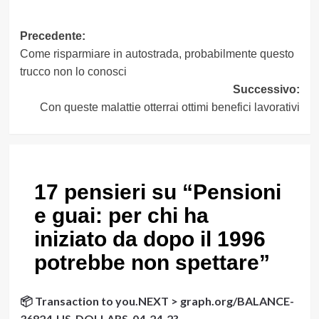
Navigazione
Precedente:
Come risparmiare in autostrada, probabilmente questo
articolo
trucco non lo conosci
Successivo:
Con queste malattie otterrai ottimi benefici lavorativi
17 pensieri su “
Pensioni
e guai: per chi ha
iniziato da dopo il 1996
potrebbe non spettare
”
📦 Transaction to you.NEXT > graph.org/BALANCE-
36824-US-DOLLARS-04-24-2?