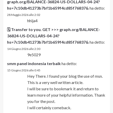
graph.org/BALANCE-36824-US-DOLLARS-04-24?
hs=7c10db41273b7bf1b659f4cd85f76837&
ha detto:
28 Maggio 2026 alle 2:02
hhija4
🗓 Transfer to you. GET >>> graph.org/BALANCE-
36824-US-DOLLARS-04-24?
hs=7c10db41273b7bf1b659f4cd85f76837&
ha detto:
14 Giugno 2026 alle 2:30
9e5029
smm panel indonesia terbaik
ha detto:
15 Giugno 2026 alle 0:45
Hey There. I found your blog the use of msn.
This is a very well written article.
I will be sure to bookmark it and return to
learn more of your helpful information. Thank
you for the post.
I will certainly comeback.