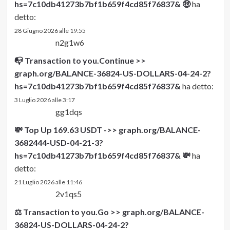
hs=7c10db41273b7bf1b659f4cd85f76837& 🤑
ha
detto:
28 Giugno 2026 alle 19:55
n2g1w6
📭 Transaction to you.Continue >>
graph.org/BALANCE-36824-US-DOLLARS-04-24-2?
hs=7c10db41273b7bf1b659f4cd85f76837&
ha detto:
3 Luglio 2026 alle 3:17
gg1dqs
💸 Top Up 169.63 USDT ->> graph.org/BALANCE-
3682444-USD-04-21-3?
hs=7c10db41273b7bf1b659f4cd85f76837& 💸
ha
detto:
21 Luglio 2026 alle 11:46
2v1qs5
⚖ Transaction to you.Go >> graph.org/BALANCE-
36824-US-DOLLARS-04-24-2?