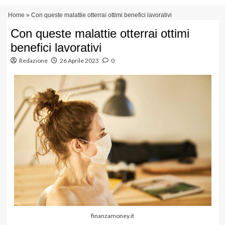
Vai
Menu
Home
»
Con queste malattie otterrai ottimi benefici lavorativi
al
principale
contenuto
Con queste malattie otterrai ottimi
benefici lavorativi
Redazione
26 Aprile 2023
0
finanzamoney.it