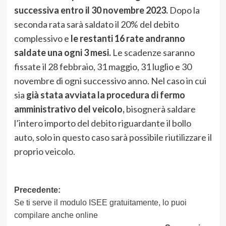
successiva entro il 30 novembre 2023.
Dopo la
seconda rata sarà saldato il 20% del debito
complessivo e
le restanti 16 rate andranno
saldate una ogni 3 mesi.
Le scadenze saranno
fissate il 28 febbraio, 31 maggio, 31 luglio e 30
novembre di ogni successivo anno. Nel caso in cui
sia
già stata avviata la procedura di fermo
amministrativo del veicolo,
bisognerà saldare
l’intero importo del debito riguardante il bollo
auto, solo in questo caso sarà possibile riutilizzare il
proprio veicolo.
Navigazione
Precedente:
Se ti serve il modulo ISEE gratuitamente, lo puoi
articolo
compilare anche online