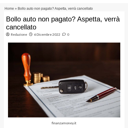
Vai
Menu
Home
»
Bollo auto non pagato? Aspetta, verrà cancellato
al
principale
contenuto
Bollo auto non pagato? Aspetta, verrà
cancellato
Redazione
6 Dicembre 2022
0
finanzamoney.it