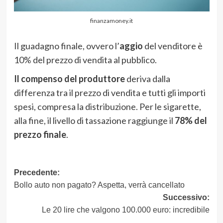
finanzamoney.it
Il guadagno finale, ovvero l’
aggio
del venditore è
10% del prezzo di vendita al pubblico.
Il compenso del produttore
deriva dalla
differenza tra il prezzo di vendita e tutti gli importi
spesi, compresa la distribuzione. Per le sigarette,
alla fine, il livello di tassazione raggiunge il
78% del
prezzo finale
.
Navigazione
Precedente:
Bollo auto non pagato? Aspetta, verrà cancellato
articolo
Successivo:
Le 20 lire che valgono 100.000 euro: incredibile