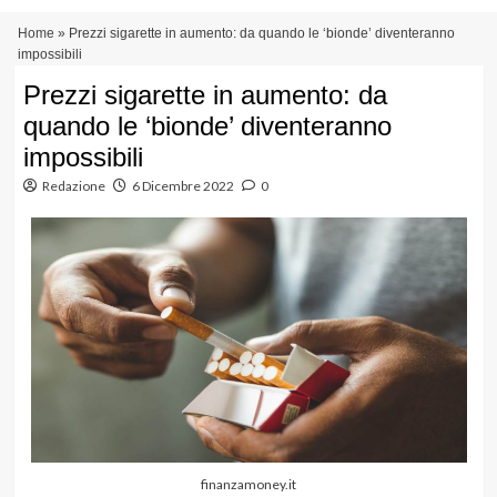
Vai
Menu
Home
»
Prezzi sigarette in aumento: da quando le ‘bionde’ diventeranno
al
principale
impossibili
contenuto
Prezzi sigarette in aumento: da
quando le ‘bionde’ diventeranno
impossibili
Redazione
6 Dicembre 2022
0
finanzamoney.it