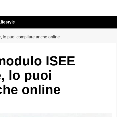
ifestyle
e, lo puoi compilare anche online
l modulo ISEE
, lo puoi
che online