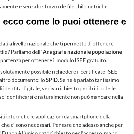
mente e senza lo sforzo o le file chilometriche.
: ecco come lo puoi ottenere e
ati a livello nazionale che ti permette di ottenere
ile? Parliamo dell’
Anagrafe nazionale popolazione
partenza per ottenere il modulo ISEE gratuito.
olutamente possibile richiedere il certificato ISEE
altro documento: lo
SPID.
Se ne è parlato tantissimo
dentità digitale, veniva richiesto per il ritiro delle
sse identificarsi e naturalmente non può mancare nella
siti internet e le applicazioni da smartphone della
i che ci sono necessari. Pensare che adesso anche per
D (non è l’unico dato richiesto per l’accesso, ma ad