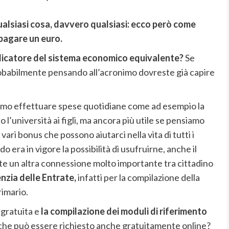
ualsiasi cosa, davvero qualsiasi: ecco però come
pagare un euro.
dicatore del sistema economico equivalente?
Se
obabilmente pensando all’acronimo dovreste già capire
biamo effettuare spese quotidiane come ad esempio la
o l’università ai figli, ma ancora più utile se pensiamo
vari bonus che possono aiutarci nella vita di tutti i
o era in vigore la possibilità di usufruirne, anche il
e un altra connessione molto importante tra cittadino
nzia delle Entrate,
infatti per la compilazione della
rimario.
 gratuita e
la compilazione dei moduli di riferimento
 che può essere richiesto anche gratuitamente online?