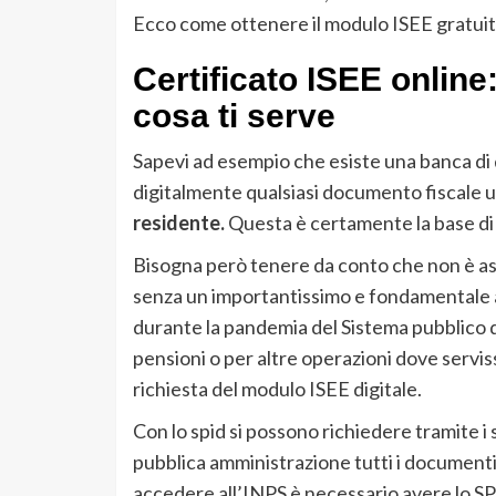
Ecco come ottenere il modulo ISEE gratuita
Certificato ISEE online
cosa ti serve
Sapevi ad esempio che esiste una banca di d
digitalmente qualsiasi documento fiscale ut
residente.
Questa è certamente la base di 
Bisogna però tenere da conto che non è ass
senza un importantissimo e fondamentale 
durante la pandemia del Sistema pubblico di i
pensioni o per altre operazioni dove servi
richiesta del modulo ISEE digitale.
Con lo spid si possono richiedere tramite i 
pubblica amministrazione tutti i document
accedere all’INPS è necessario avere lo SPI