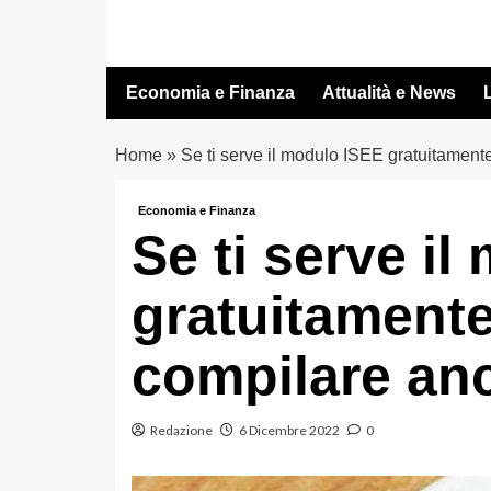
Vai
al
contenuto
Economia e Finanza
Attualità e News
L
Home
»
Se ti serve il modulo ISEE gratuitament
Economia e Finanza
Se ti serve i
gratuitamente
compilare an
Redazione
6 Dicembre 2022
0