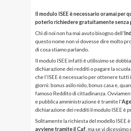
Il modulo ISEE è necessario oramai per q
poterlo richiedere gratuitamente senza 
Chi di noi non ha mai avuto bisogno dell’
In
questo nome non vi dovesse dire molto pr
di cosa stiamo parlando.
Il modulo ISEE infatti è utilissimo se dob
dichiarazione dei redditi o pagare la scuola 
che l’ISEE è necessario per ottenere tutti i 
giorni: bonus asilo nido, bonus casa e, quand
famoso Reddito di cittadinanza. Ovviament
e pubblica amministrazione è tramite l’
Age
dichiarazione dei redditi il modulo ISEE è p
Solitamente la richiesta del modello ISEE è
avviene tramite il Caf
, ma se vi dicessimo