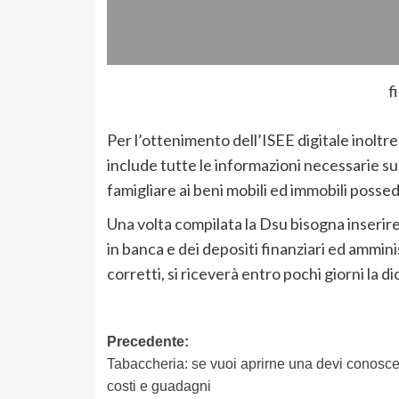
f
Per l’ottenimento dell’ISEE digitale inoltre
include tutte le informazioni necessarie s
famigliare ai beni mobili ed immobili possed
Una volta compilata la Dsu bisogna inserir
in banca e dei depositi finanziari ed amminis
corretti, si riceverà entro pochi giorni la 
Navigazione
Precedente:
Tabaccheria: se vuoi aprirne una devi conosce
articolo
costi e guadagni