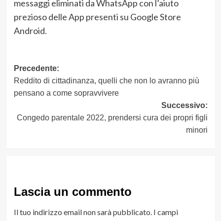
messaggi eliminati da WhatsApp con l’aiuto
prezioso delle App presenti su Google Store
Android.
Navigazione
Precedente:
Reddito di cittadinanza, quelli che non lo avranno più
articolo
pensano a come sopravvivere
Successivo:
Congedo parentale 2022, prendersi cura dei propri figli
minori
Lascia un commento
Il tuo indirizzo email non sarà pubblicato.
I campi