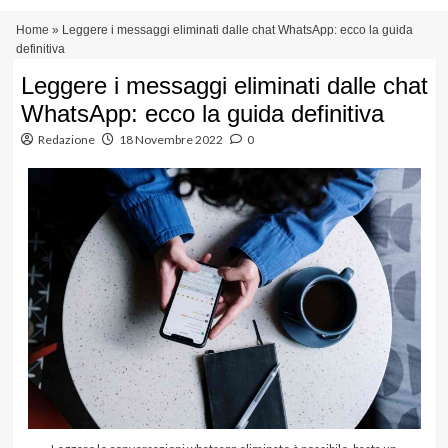
Vai
Menu
Home
»
Leggere i messaggi eliminati dalle chat WhatsApp: ecco la guida
al
principale
definitiva
contenuto
Leggere i messaggi eliminati dalle chat
WhatsApp: ecco la guida definitiva
Redazione
18 Novembre 2022
0