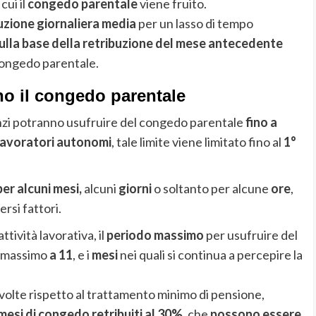
cui il
congedo parentale
viene fruito.
uzione giornaliera media
per un lasso di tempo
ulla base della retribuzione del mese antecedente
l congedo parentale.
no il congedo parentale
anzi potranno usufruire del congedo parentale
fino a
lavoratori autonomi
, tale limite viene limitato fino al
1°
er alcuni mesi,
alcuni
giorni
o soltanto per alcune
ore
,
rsi fattori.
attività lavorativa, il
periodo massimo
per usufruire del
 massimo
a 11
, e i
mesi
nei quali si continua a percepire la
 volte rispetto al trattamento minimo di pensione,
mesi di congedo retribuiti al 30%
, che
possono essere