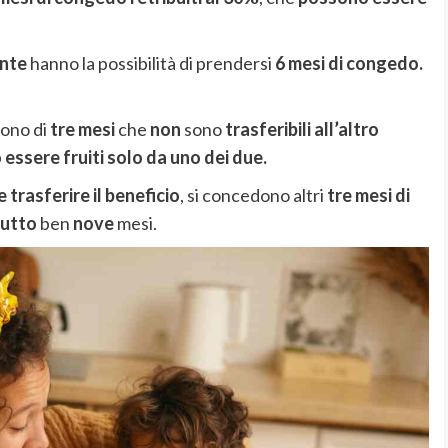
nte
hanno la possibilità di prendersi
6 mesi di congedo.
gono di
tre mesi
che
non
sono
trasferibili
all’altro
 essere
fruiti solo da uno dei due.
e trasferire il beneficio
, si concedono altri
tre mesi di
tutto
ben
nove
mesi.