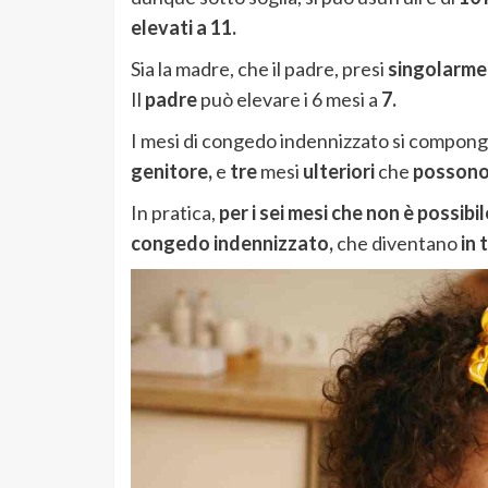
elevati a 11.
Sia la madre, che il padre, presi
singolarme
Il
padre
può elevare i 6 mesi a
7.
I mesi di congedo indennizzato si compon
genitore,
e
tre
mesi
ulteriori
che
possono
In pratica,
per i sei mesi che non è possibil
congedo indennizzato,
che diventano
in 