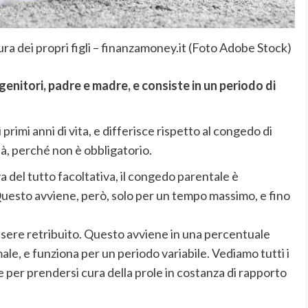
ra dei propri figli – finanzamoney.it (Foto Adobe Stock)
enitori, padre e madre, e consiste in un periodo di
primi anni di vita, e differisce rispetto al congedo di
à, perché non è obbligatorio.
va del tutto facoltativa, il congedo parentale è
 Questo avviene, però, solo per un tempo massimo, e fino
ssere retribuito. Questo avviene in una percentuale
ale, e funziona per un periodo variabile. Vediamo tutti i
e per prendersi cura della prole in costanza di rapporto