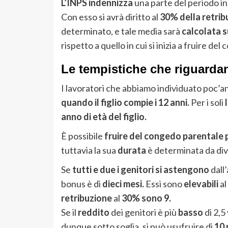
L’INPS indennizza
una parte del periodo in 
Con esso si avrà diritto al
30% della retrib
determinato, e tale media sarà
calcolata
s
rispetto a quello in cui si inizia a fruire de
Le tempistiche che riguarda
I lavoratori che abbiamo individuato poc’
quando il figlio compie i 12 anni.
Per i soli
anno di età del figlio.
È possibile
fruire del congedo parentale p
tuttavia la sua
durata
è determinata da dive
Se
tutti e due i genitori si astengono
dall’
bonus è di
dieci mesi.
Essi sono
elevabili
al
retribuzione
al
30% sono 9.
Se il
reddito
dei genitori è più
basso
di 2,5
dunque sotto soglia, si può usufruire di
10 