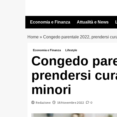
Vai
al
contenuto
Economia e Finanza
Attualità e News
L
Home
»
Congedo parentale 2022, prendersi cura d
Economia e Finanza
Lifestyle
Congedo pare
prendersi cura
minori
Redazione
18 Novembre 2022
0