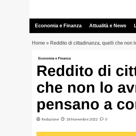
Vai
al
contenuto
Economia e Finanza
Attualità e News
L
Home
»
Reddito di cittadinanza, quelli che non
Economia e Finanza
Reddito di cit
che non lo av
pensano a co
Redazione
18 Novembre 2022
0