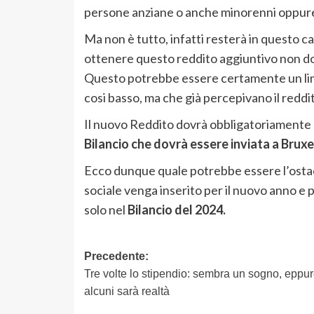
persone anziane o anche minorenni oppure 
Ma non è tutto, infatti resterà in questo 
ottenere questo reddito aggiuntivo non dov
Questo potrebbe essere certamente un li
cosi basso, ma che già percepivano il reddi
Il nuovo Reddito dovrà obbligatoriamente e
Bilancio che dovrà essere inviata a Bruxel
Ecco dunque quale potrebbe essere l’ostac
sociale venga inserito per il nuovo anno 
solo nel
Bilancio del 2024.
Navigazione
Precedente:
Tre volte lo stipendio: sembra un sogno, eppur
articolo
alcuni sarà realtà