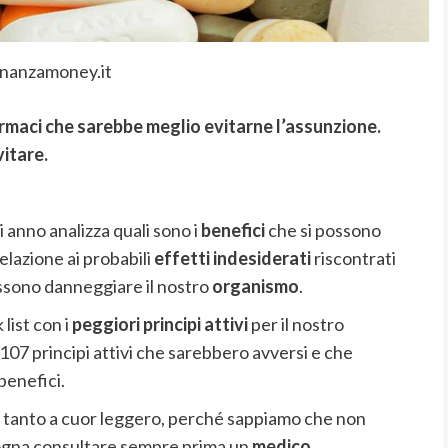
inanzamoney.it
armaci che sarebbe meglio evitarne l’assunzione.
vitare.
 anno analizza quali sono i
benefici
che si possono
elazione ai probabili
effetti indesiderati
riscontrati
ssono danneggiare il nostro
organismo
.
 list con i
peggiori principi attivi
per il nostro
 107 principi attivi che sarebbero avversi e che
benefici.
tanto a cuor leggero, perché sappiamo che non
ogna consultare sempre prima un
medico
.