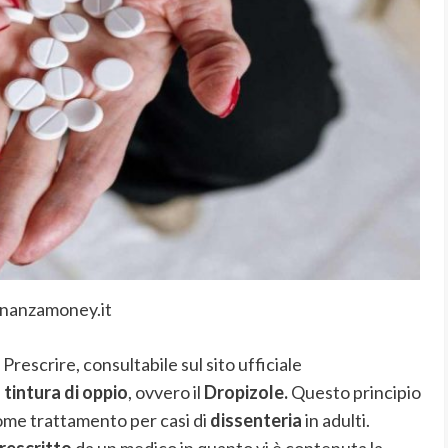
inanzamoney.it
 Prescrire, consultabile sul sito ufficiale
a
tintura di oppio
, ovvero il
Dropizole.
Questo principio
 come trattamento per casi di
dissenteria
in adulti.
rescritto
da un medico in quanto vi è contenuta la