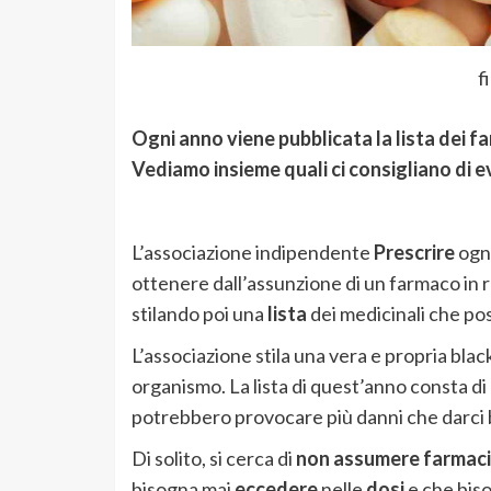
f
Ogni anno viene pubblicata la lista dei f
Vediamo insieme quali ci consigliano di e
L’associazione indipendente
Prescrire
ogni
ottenere dall’assunzione di un farmaco in r
stilando poi una
lista
dei medicinali che po
L’associazione stila una vera e propria black
organismo. La lista di quest’anno consta di
potrebbero provocare più danni che darci 
Di solito, si cerca di
non assumere farmaci
bisogna mai
eccedere
nelle
dosi
e che bis