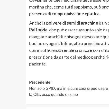
morfina che, come tutti sappiamo, può pro
presenza di
compromissione epatica
.
Anche la
polvere di semi di arachide
è un p
Palforzia
, che può essere assunto solo da p
mangiare arachidi e bisogna mescolare ques
budino o yogurt. Infine, altro principio attiv
con insufficienza renale cronica e con sin
prescrizione da parte del medico perché r
paziente.
Navigazione
Precedente:
Non solo SPID, ma in alcuni casi si può usare
articolo
la CIE: ecco quando e come