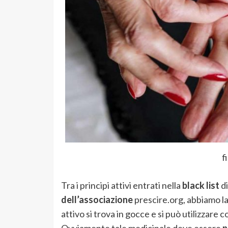
f
Tra i principi attivi entrati nella
black list
di
dell’associazione
prescire.org, abbiamo l
attivo si trova in gocce e si può utilizzare
Ovviamente tale medicinale deve essere
p