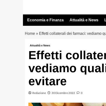
Vai
al
contenuto
Economia e Finanza
Attualità e News
L
Home
»
Effetti collaterali dei farmaci: vediamo 
Attualità e News
Effetti collate
vediamo qual
evitare
Redazione
30 Dicembre 2022
0