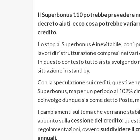
Il Superbonus 110 potrebbe prevedere nu
decreto aiuti: ecco cosa potrebbe variar
credito.
Lo stop al Superbonus è inevitabile, con i p
lavori di ristrutturazione compresi nei vari
In questo contesto tutto si sta svolgendo 
situazione in stand by.
Con la speculazione sui crediti, questi ve
Superbonus, ma per un periodo al 102% cir
coinvolge dunque sia come detto Poste, ma
I cambiamenti sul tema che verranno stabili
appunto sulla
cessione del credito:
questo 
regolamentazioni, ovvero
suddividere il c
annuali.