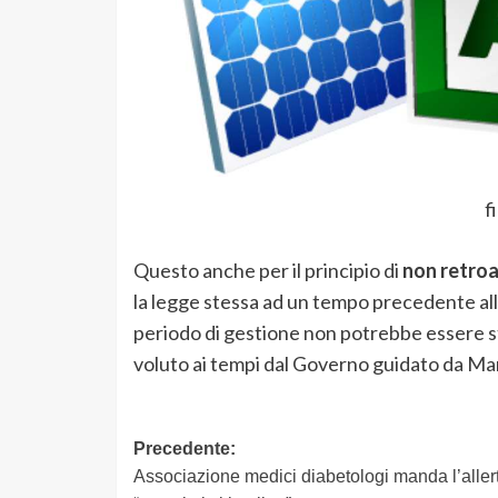
f
Questo anche per il principio di
non retroa
la legge stessa ad un tempo precedente all
periodo di gestione non potrebbe essere st
voluto ai tempi dal Governo guidato da Ma
Navigazione
Precedente:
Associazione medici diabetologi manda l’aller
articolo