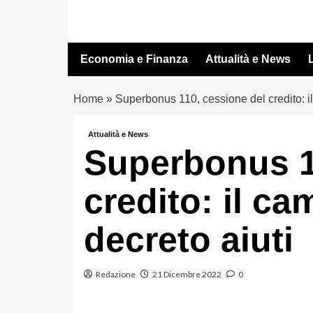
Vai
al
contenuto
Economia e Finanza
Attualità e News
L
Home
»
Superbonus 110, cessione del credito: i
Attualità e News
Superbonus 1
credito: il c
decreto aiuti
Redazione
21 Dicembre 2022
0