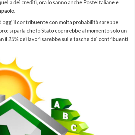
quella dei crediti, ora lo sanno anche PosteItaliane e
npaolo.
 oggi il contribuente con molta probabilità sarebbe
oro: si parla che lo Stato coprirebbe al momento solo un
en il 25% dei lavori sarebbe sulle tasche dei contribuenti