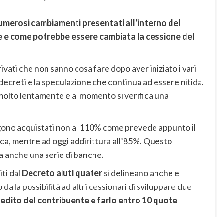
merosi cambiamenti presentati all’interno del
e e come potrebbe essere cambiata la cessione del
rivati che non sanno cosa fare dopo aver iniziato i vari
 decreti e la speculazione che continua ad essere nitida.
molto lentamente e al momento si verifica una
ngono acquistati non al 110% come prevede appunto il
ca, mentre ad oggi addirittura all’85%. Questo
 anche una serie di banche.
ti dal
Decreto aiuti quater
si delineano anche e
da la possibilità ad altri cessionari di sviluppare due
redito del contribuente e farlo entro 10 quote