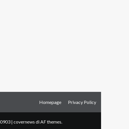
Homepage
Privacy Policy
500903
|
covernews
di AF themes.