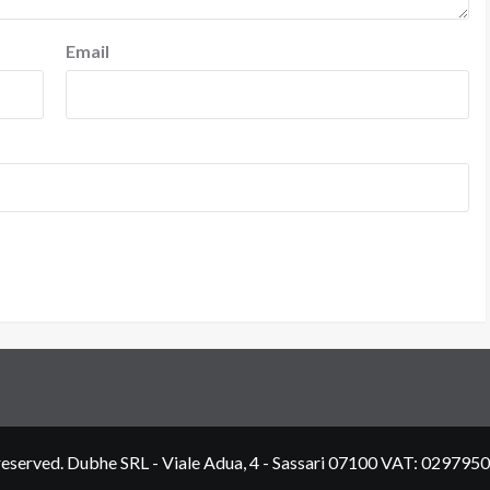
Email
ts reserved. Dubhe SRL - Viale Adua, 4 - Sassari 07100 VAT: 02979