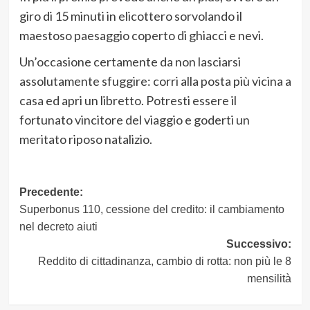
giro di 15 minuti in elicottero sorvolando il
maestoso paesaggio coperto di ghiacci e nevi.
Un’occasione certamente da non lasciarsi
assolutamente sfuggire: corri alla posta più vicina a
casa ed apri un libretto. Potresti essere il
fortunato vincitore del viaggio e goderti un
meritato riposo natalizio.
Navigazione
Precedente:
Superbonus 110, cessione del credito: il cambiamento
articolo
nel decreto aiuti
Successivo:
Reddito di cittadinanza, cambio di rotta: non più le 8
mensilità