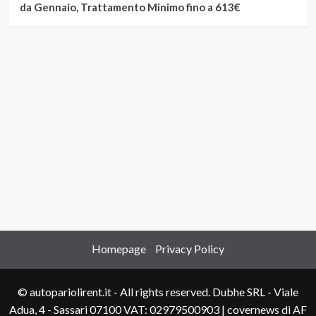
da Gennaio, Trattamento Minimo fino a 613€
Homepage
Privacy Policy
© autopariolirent.it - All rights reserved. Dubhe SRL - Viale
Adua, 4 - Sassari 07100 VAT: 02979500903
|
covernews
di AF