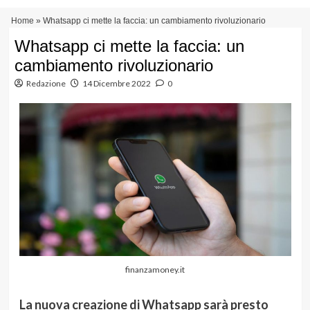
Vai
Menu
Home
»
Whatsapp ci mette la faccia: un cambiamento rivoluzionario
al
principale
contenuto
Whatsapp ci mette la faccia: un
cambiamento rivoluzionario
Redazione
14 Dicembre 2022
0
finanzamoney.it
La nuova creazione di Whatsapp sarà presto