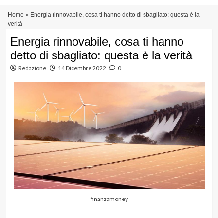
Vai
Menu
Home
»
Energia rinnovabile, cosa ti hanno detto di sbagliato: questa è la
al
principale
verità
contenuto
Energia rinnovabile, cosa ti hanno
detto di sbagliato: questa è la verità
Redazione
14 Dicembre 2022
0
finanzamoney