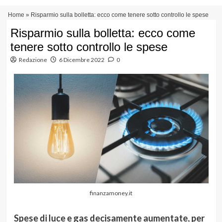
Vai
Menu
Home
»
Risparmio sulla bolletta: ecco come tenere sotto controllo le spese
al
principale
contenuto
Risparmio sulla bolletta: ecco come
tenere sotto controllo le spese
Redazione
6 Dicembre 2022
0
finanzamoney.it
Spese di luce e gas decisamente aumentate, per