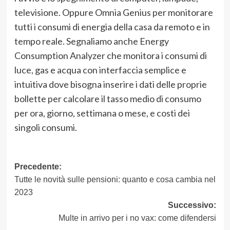
televisione. Oppure Omnia Genius per monitorare
tutti i consumi di energia della casa da remoto e in
tempo reale. Segnaliamo anche Energy
Consumption Analyzer che monitora i consumi di
luce, gas e acqua con interfaccia semplice e
intuitiva dove bisogna inserire i dati delle proprie
bollette per calcolare il tasso medio di consumo
per ora, giorno, settimana o mese, e costi dei
singoli consumi.
Navigazione
Precedente:
Tutte le novità sulle pensioni: quanto e cosa cambia nel
articolo
2023
Successivo:
Multe in arrivo per i no vax: come difendersi