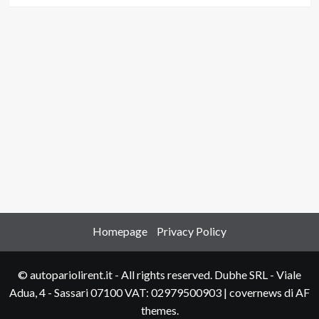
Homepage
Privacy Policy
© autopariolirent.it - All rights reserved. Dubhe SRL - Viale
Adua, 4 - Sassari 07100 VAT: 02979500903
|
covernews
di AF
themes.