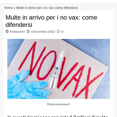
Vai
Menu
Home
»
Multe in arrivo per i no vax: come difendersi
al
principale
contenuto
Multe in arrivo per i no vax: come
difendersi
Redazione
6 Dicembre 2022
0
finanzamoney.it