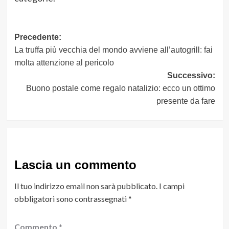
Navigazione
Precedente:
La truffa più vecchia del mondo avviene all’autogrill: fai
articolo
molta attenzione al pericolo
Successivo:
Buono postale come regalo natalizio: ecco un ottimo
presente da fare
Lascia un commento
Il tuo indirizzo email non sarà pubblicato.
I campi
obbligatori sono contrassegnati
*
Commento
*