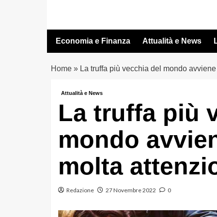
Vai
al
contenuto
Economia e Finanza
Attualità e News
L
Home
»
La truffa più vecchia del mondo avviene al
Attualità e News
La truffa più 
mondo avviene 
molta attenzi
Redazione
27 Novembre 2022
0