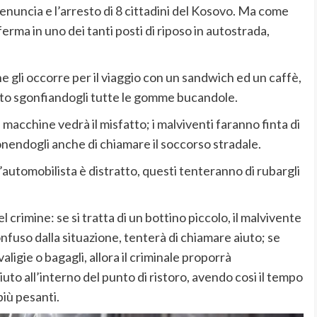
denuncia e l’arresto di 8 cittadini del Kosovo. Ma come
 ferma in uno dei tanti posti di riposo in autostrada,
 gli occorre per il viaggio con un sandwich ed un caffè,
 auto sgonfiandogli tutte le gomme bucandole.
macchine vedrà il misfatto; i malviventi faranno finta di
oponendogli anche di chiamare il soccorso stradale.
l’automobilista è distratto, questi tenteranno di rubargli
 crimine: se si tratta di un bottino piccolo, il malvivente
nfuso dalla situazione, tenterà di chiamare aiuto; se
aligie o bagagli, allora il criminale proporrà
uto all’interno del punto di ristoro, avendo cosi il tempo
più pesanti.