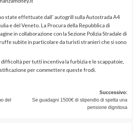
inanzamoney.it
 state effettuate dall’ autogrill sulla Autostrada A4
Giulia e del Veneto. La Procura della Repubblica di
ine in collaborazione con la Sezione Polizia Stradale di
ffe subite in particolare da turisti stranieri che si sono
ifficoltà per tutti incentiva la furbizia e le scappatoie,
stificazione per commettere queste frodi.
Successivo:
mo del
Se guadagni 1500€ di stipendio di spetta una
pensione dignitosa