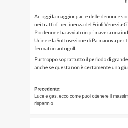
f
Ad oggi la maggior parte delle denunce sono
nei tratti di pertinenza del Friuli Venezia-
Pordenone ha avviato in primavera una indag
Udine e la Sottosezione di Palmanova per tru
fermati in autogrill.
Purtroppo soprattutto il periodo di grande d
anche se questa non è certamente una giu
Navigazione
Precedente:
Luce e gas, ecco come puoi ottenere il massi
articolo
risparmio