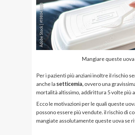
Mangiare queste uova p
Per i pazienti più anziani inoltre il rischio 
anche la
setticemia,
ovvero una gravissima
mortalità altissimo, addirittura 5 volte più al
Ecco le motivazioni per le quali queste uo
possono essere più vendute. il rischio di c
mangiate assolutamente queste uova se rit