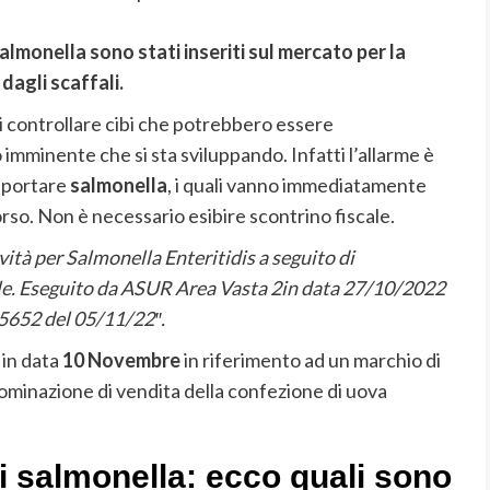
almonella sono stati inseriti sul mercato per la
 dagli scaffali.
di controllare cibi che potrebbero essere
 imminente che si sta sviluppando. Infatti l’allarme è
o portare
salmonella
, i quali vanno immediatamente
orso. Non è necessario esibire scontrino fiscale.
vità per Salmonella Enteritidis a seguito di
le. Eseguito da
ASUR Area Vasta 2in data 27/10/2022
85652 del 05/11/22″.
 in data
10 Novembre
in riferimento ad un marchio di
minazione di vendita della confezione di uova
i salmonella: ecco quali sono