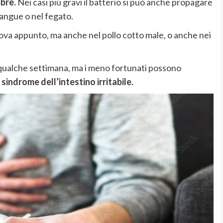
bbre.
Nei casi più gravi il batterio si può anche propagare
 sangue o nel fegato.
uova appunto, ma anche nel pollo cotto male, o anche nei
qualche settimana, ma i meno fortunati possono
a
sindrome dell’intestino irritabile.