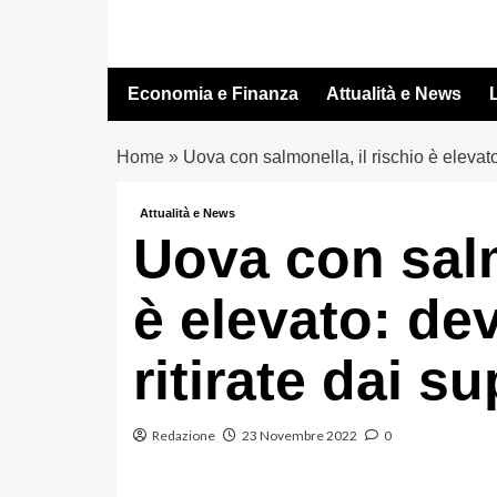
Vai
al
contenuto
Economia e Finanza
Attualità e News
L
Home
»
Uova con salmonella, il rischio è elevat
Attualità e News
Uova con salm
è elevato: de
ritirate dai s
Redazione
23 Novembre 2022
0