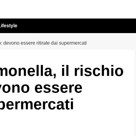
ifestyle
o: devono essere ritirate dai supermercati
onella, il rischio
vono essere
upermercati