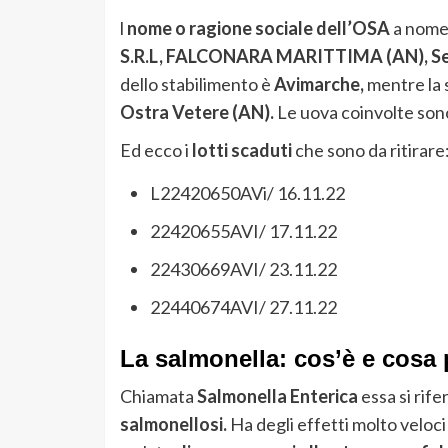
l
nome o ragione sociale dell’OSA
a nome 
S.R.L, FALCONARA MARITTIMA (AN), Sed
dello stabilimento è
Avimarche,
mentre la s
Ostra Vetere (AN).
Le uova coinvolte son
Ed ecco i
lotti scaduti
che sono da ritirare
L22420650AVi/ 16.11.22
22420655AVI/ 17.11.22
22430669AVI/ 23.11.22
22440674AVI/ 27.11.22
La salmonella: cos’è e cosa
Chiamata
Salmonella Enterica
essa si rife
salmonellosi.
Ha degli effetti molto veloc