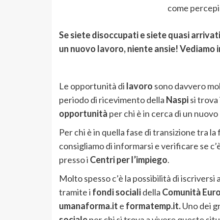
come percepir
Se siete disoccupati e siete quasi arriva
un nuovo lavoro, niente ansie! Vediamo i
Le opportunità di
lavoro
sono davvero mo
periodo di ricevimento della
Naspi
si trova
opportunità
per chi è in cerca di un nuovo 
Per chi è in quella fase di transizione tra l
consigliamo di informarsi e verificare se c’è
presso i
Centri per l’impiego
.
Molto spesso c’è la possibilità di iscriversi a
tramite i
fondi sociali
della
Comunità Eur
umanaforma.it
e
formatemp.it.
Uno dei gra
sociale
per chi si trova a vivere queste sit