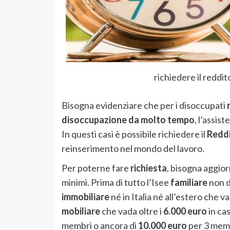
richiedere il reddi
Bisogna evidenziare che per i disoccupati
disoccupazione da molto tempo
, l’assis
In questi casi è possibile richiedere il
Reddi
reinserimento nel mondo del lavoro.
Per poterne fare
richiesta
, bisogna aggior
minimi. Prima di tutto l’Isee
familiare
non d
immobiliare
né in Italia né all’estero che va
mobiliare
che vada oltre i
6.000 euro
in ca
membri o ancora di
10.000 euro
per 3 membr