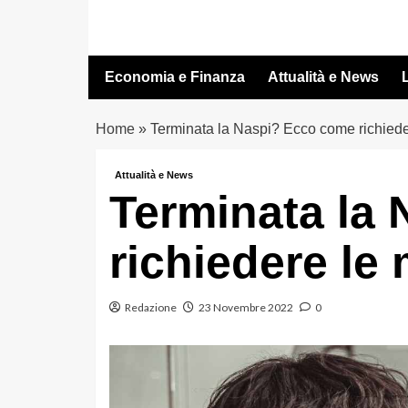
Vai
al
contenuto
Economia e Finanza
Attualità e News
L
Home
»
Terminata la Naspi? Ecco come richieder
Attualità e News
Terminata la
richiedere le 
Redazione
23 Novembre 2022
0