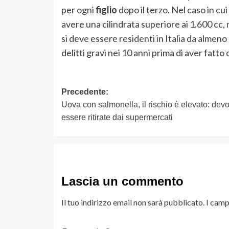
per ogni
figlio
dopo il terzo. Nel caso in cu
avere una cilindrata superiore ai 1.600 cc,
si deve essere residenti in Italia da almeno
delitti gravi nei 10 anni prima di aver fatt
Navigazione
Precedente:
Uova con salmonella, il rischio è elevato: dev
articolo
essere ritirate dai supermercati
Lascia un commento
Il tuo indirizzo email non sarà pubblicato.
I camp