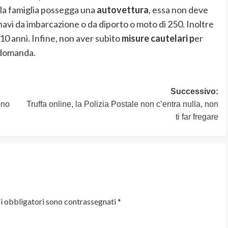
i la famiglia possegga una
autovettura
, essa non deve
 navi da imbarcazione o da diporto o moto di 250. Inoltre
 10 anni. Infine, non aver subito
misure cautelari p
er
o domanda.
Successivo:
ono
Truffa online, la Polizia Postale non c’entra nulla, non
ti far fregare
i obbligatori sono contrassegnati
*