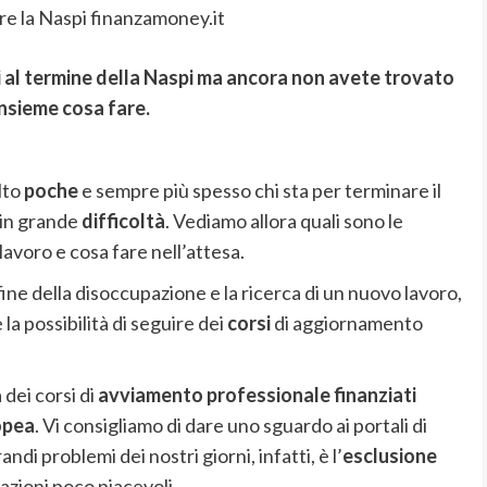
e la Naspi finanzamoney.it
ti al termine della Naspi ma ancora non avete trovato
nsieme cosa fare.
lto
poche
e sempre più spesso chi sta per terminare il
 in grande
difficoltà
. Vediamo allora quali sono le
lavoro e cosa fare nell’attesa.
a fine della disoccupazione e la ricerca di un nuovo lavoro,
 la possibilità di seguire dei
corsi
di aggiornamento
 dei corsi di
avviamento professionale finanziati
opea
. Vi consigliamo di dare uno sguardo ai portali di
ndi problemi dei nostri giorni, infatti, è l’
esclusione
uazioni poco piacevoli.