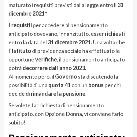
maturato i requisiti previsti dalla legge entro il
31
dicembre 2021″
.
I
requisiti
per accedere al pensionamento
anticipato dovevano, innanzitutto, esser
richiesti
entro la data del
31 dicembre 2021.
Una volta che
l’Istituto
di previdenza sociale ha effettuato le
opportune
verifiche
, il pensionamento anticipato
potrà
decorrere
dall’anno 2023.
Al momento però, il
Governo
sta discutendo la
possibilità di una
quota 41
con un
bonus
per chi
decide di
rimandare la pensione
.
Se volete far richiesta di pensionamento
anticipato, con Opzione Donna, vi conviene farlo
subito!