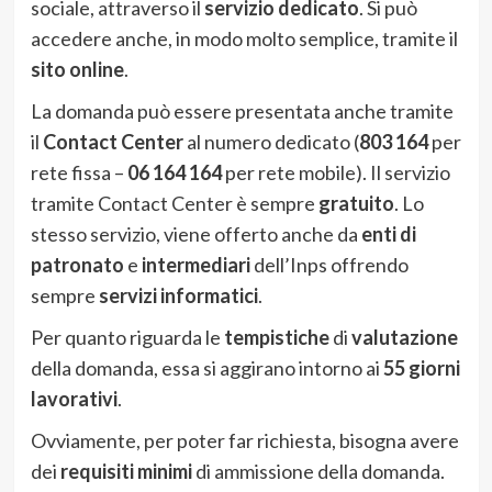
sociale, attraverso il
servizio dedicato
. Si può
accedere anche, in modo molto semplice, tramite il
sito online
.
La domanda può essere presentata anche tramite
il
Contact Center
al numero dedicato (
803 164
per
rete fissa –
06 164 164
per rete mobile). Il servizio
tramite Contact Center è sempre
gratuito
. Lo
stesso servizio, viene offerto anche da
enti di
patronato
e
intermediari
dell’Inps offrendo
sempre
servizi informatici
.
Per quanto riguarda le
tempistiche
di
valutazione
della domanda, essa si aggirano intorno ai
55 giorni
lavorativi
.
Ovviamente, per poter far richiesta, bisogna avere
dei
requisiti minimi
di ammissione della domanda.