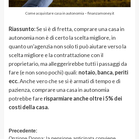
Come acquistare casa in autonomia – finanzamoney.it
Riassunto:
Se si è di fretta, comprare una casa in
autonomia non è di certo la scelta migliore, in
quanto un’agenzia non solo ti può aiutare verso la
scelta migliore e la contrattazione con il
proprietario, ma alleggerirebbe tutti i passaggi da
fare (e non sono pochi) quali:
notaio, banca, periti
ecc.
Anche vero che se si è armati di tempo e di
pazienza, comprare una casa in autonomia
potrebbe fare
risparmiare anche oltre i 5% dei
costi della casa.
Navigazione
Precedente:
Opzione Donna: la pensione anticipata conviene