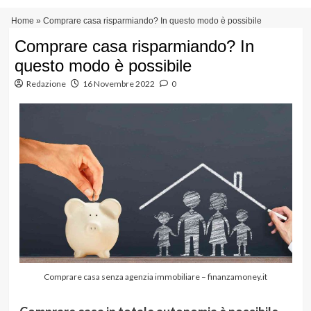
Vai
Menu
Home
»
Comprare casa risparmiando? In questo modo è possibile
al
principale
contenuto
Comprare casa risparmiando? In
questo modo è possibile
Redazione
16 Novembre 2022
0
Comprare casa senza agenzia immobiliare – finanzamoney.it