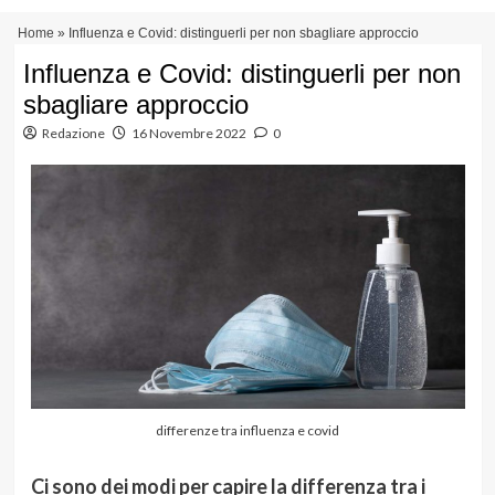
Vai
Menu
Home
»
Influenza e Covid: distinguerli per non sbagliare approccio
al
principale
contenuto
Influenza e Covid: distinguerli per non
sbagliare approccio
Redazione
16 Novembre 2022
0
differenze tra influenza e covid
Ci sono dei modi per capire la differenza tra i