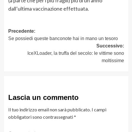
(a parte che per i più fragili) più di un anno
dall’ultima vaccinazione effettuata.
Navigazione
Precedente:
Se possiedi queste banconote hai in mano un tesoro
articolo
Successivo:
IceXLoader, la truffa del secolo: le vittime sono
moltissime
Lascia un commento
Il tuo indirizzo email non sarà pubblicato.
I campi
obbligatori sono contrassegnati
*