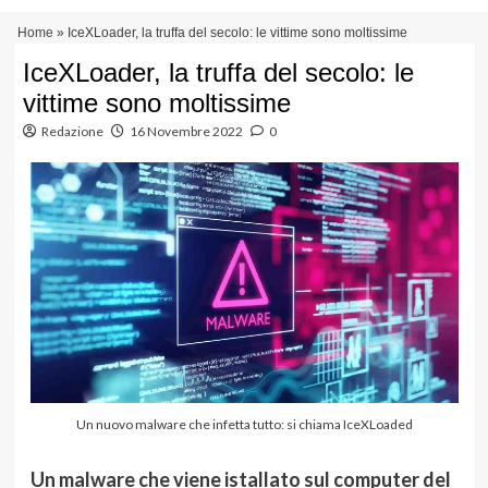
Vai
Menu
Home
»
IceXLoader, la truffa del secolo: le vittime sono moltissime
al
principale
contenuto
IceXLoader, la truffa del secolo: le
vittime sono moltissime
Redazione
16 Novembre 2022
0
Un nuovo malware che infetta tutto: si chiama IceXLoaded
Un malware che viene istallato sul computer del