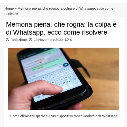
Vai
Menu
Home
»
Memoria piena, che rogna: la colpa è di Whatsapp, ecco come
al
principale
risolvere
contenuto
Memoria piena, che rogna: la colpa è
di Whatsapp, ecco come risolvere
Redazione
15 Novembre 2022
0
Come eliminare spazio sul tuo dispositivo cancellando file da Whatsapp