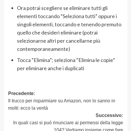
Ora potrai scegliere se eliminare tutti gli
elementi toccando “Seleziona tutti” oppure i
singoli elementi, toccando e tenendo premuto
quello che desideri eliminare (potrai
selezionarne altri per cancellarne più
contemporaneamente)
Tocca “Elimina”; seleziona “Elimina le copie”
per eliminare anche i duplicati
Navigazione
Precedente:
Il trucco per risparmiare su Amazon, non lo sanno in
articolo
molti: ecco la verità
Successivo:
In quali casi si può rinunciare ai permessi della legge
104? Vediamo insieme come fare