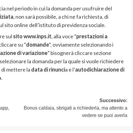
cia nel periodo in cui la domanda per usufruire del
iziata
, non sarà possibile, a chi ne fa richiesta, di
 sito online dell’istituto di previdenza sociale.
re sul
sito www.inps.it
, alla voce “
prestazioni a
liccare su “
domande
“, ovviamente selezionando i
zione di variazione
” bisognerà cliccare sezione
 selezionare la domanda per la quale si vuole richiedere
 di mettere la
data di rinunci
a e l’
autodichiarazione di
o
.
Successivo:
sapp,
Bonus caldaia, sbrigati a richiederla, ma attento a
vedere se puoi averla