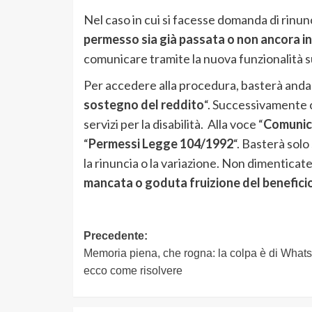
Nel caso in cui si facesse domanda di rinun
permesso sia già passata o non ancora in
comunicare tramite la nuova funzionalità sul
Per accedere alla procedura, basterà anda
sostegno del reddito
“. Successivamente c
servizi per la disabilità. Alla voce “
Comunica
“
Permessi Legge 104/1992
“. Basterà solo
la rinuncia o la variazione. Non dimenticate
mancata o goduta fruizione del benefici
Navigazione
Precedente:
Memoria piena, che rogna: la colpa è di What
articolo
ecco come risolvere