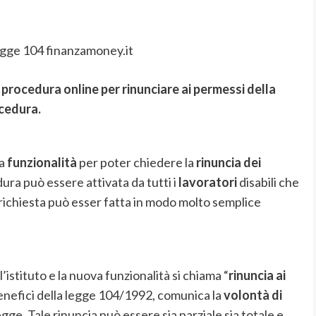
egge 104 finanzamoney.it
la procedura online per rinunciare ai permessi della
cedura.
va
funzionalità
per poter chiedere la
rinuncia dei
dura può essere attivata da tutti i
lavoratori
disabili che
 richiesta può esser fatta in modo molto semplice
l’istituto e la nuova funzionalità si chiama “
rinuncia ai
benefici della legge 104/1992, comunica la
volontà di
egge. Tale rinuncia può essere sia parziale sia totale e,