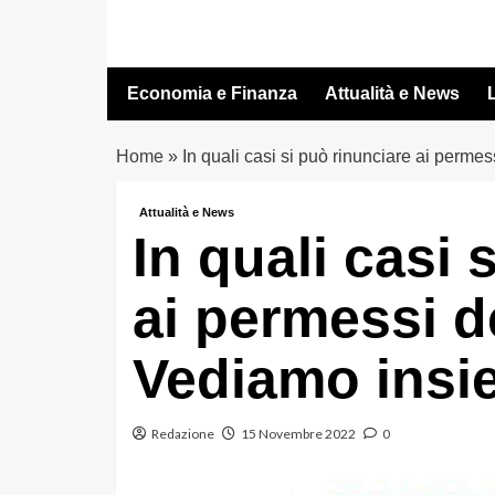
Vai
al
contenuto
Economia e Finanza
Attualità e News
L
Home
»
In quali casi si può rinunciare ai perm
Attualità e News
In quali casi 
ai permessi d
Vediamo insi
Redazione
15 Novembre 2022
0