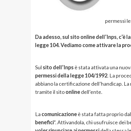
permessi l
Da adesso, sul sito online dell’Inps, c’è 
legge 104. Vediamo come attivare la pro
Sul
sito dell’Inps
è stata attivata una nuo
permessi della legge 104/1992
. La proce
abbiano la certificazione dell’handicap. La
tramite il sito
online
dell’ente.
La
comunicazione
è stata fatta proprio dal
benefici
“. Attivandola, chi usufruisce dei 
voler rinunciare ai permessi
della stessa l