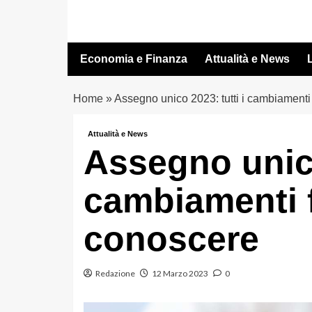
Vai
al
contenuto
Economia e Finanza
Attualità e News
L
Home
»
Assegno unico 2023: tutti i cambiament
Attualità e News
Assegno unico
cambiamenti 
conoscere
Redazione
12 Marzo 2023
0