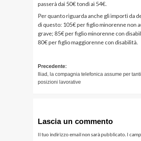
passerà dai 50€ tondi ai 54€.
Per quanto riguarda anche gli importi da ded
di questo: 105€ per figlio minorenne non a
grave; 85€ per figlio minorenne con disabil
80€ per figlio maggiorenne con disabilità.
Navigazione
Precedente:
Iliad, la compagnia telefonica assume per tant
articolo
posizioni lavorative
Lascia un commento
Il tuo indirizzo email non sarà pubblicato.
I camp