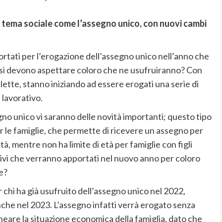
o tema sociale come l’assegno unico, con nuovi cambi
tati per l’erogazione dell’assegno unico nell’anno che
a si devono aspettare coloro che ne usufruiranno? Con
llette, stanno iniziando ad essere erogati una serie di
 lavorativo.
o unico vi saranno delle novità importanti; questo tipo
r le famiglie, che permette di ricevere un assegno per
 età, mentre non ha limite di età per famiglie con figli
tivi che verranno apportati nel nuovo anno per coloro
e?
r chi ha già usufruito dell’assegno unico nel 2022,
he nel 2023. L’assegno infatti verrà erogato senza
eare la situazione economica della famiglia, dato che