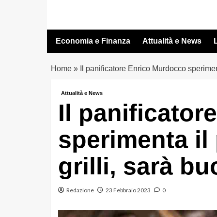
Vai
al
contenuto
Economia e Finanza
Attualità e News
L
Home
»
Il panificatore Enrico Murdocco speriment
Attualità e News
Il panificato
sperimenta il
grilli, sarà b
Redazione
23 Febbraio 2023
0