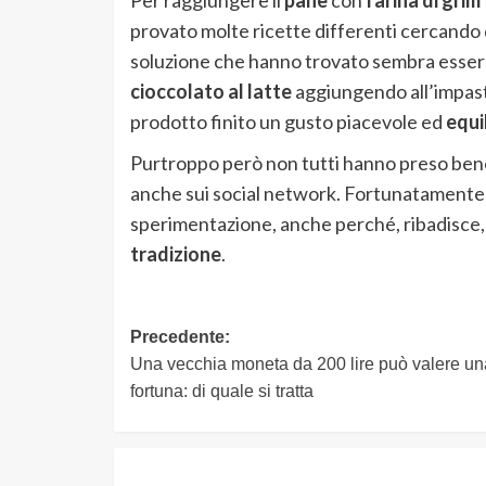
provato molte ricette differenti cercando d
soluzione che hanno trovato sembra essere 
cioccolato al latte
aggiungendo all’impas
prodotto finito un gusto piacevole ed
equi
Purtroppo però non tutti hanno preso ben
anche sui social network. Fortunatamente 
sperimentazione, anche perché, ribadisce, l
tradizione
.
Navigazione
Precedente:
Una vecchia moneta da 200 lire può valere un
articolo
fortuna: di quale si tratta