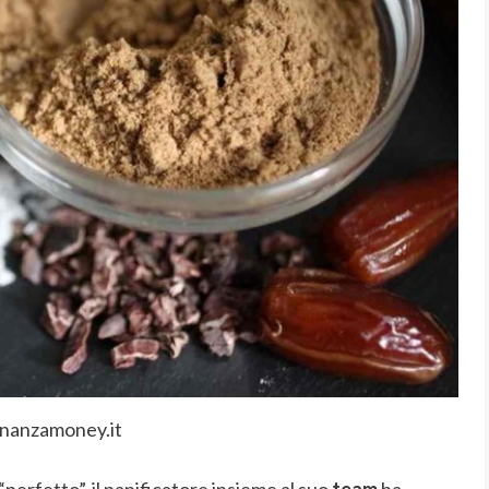
inanzamoney.it
“perfetto”, il panificatore insieme al suo
team
ha