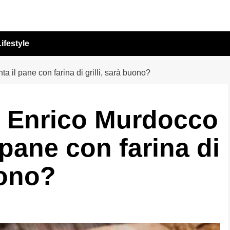
ifestyle
a il pane con farina di grilli, sarà buono?
re Enrico Murdocco
 pane con farina di
uono?