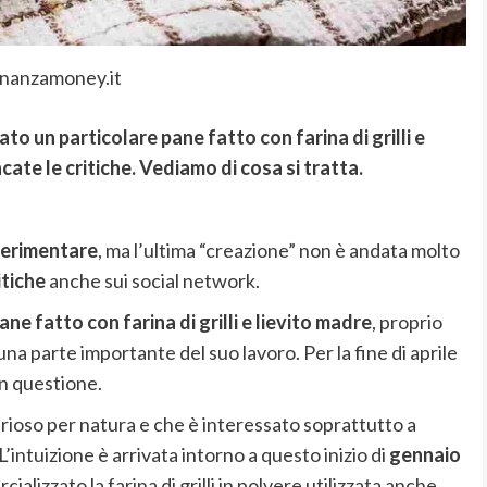
inanzamoney.it
o un particolare pane fatto con farina di grilli e
te le critiche. Vediamo di cosa si tratta.
erimentare
, ma l’ultima “creazione” non è andata molto
itiche
anche sui social network.
ane fatto con farina di grilli e lievito madre
, proprio
a parte importante del suo lavoro. Per la fine di aprile
in questione.
ioso per natura e che è interessato soprattutto a
’intuizione è arrivata intorno a questo inizio di
gennaio
alizzato la farina di grilli in polvere utilizzata anche