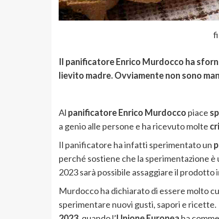
f
Il panificatore Enrico Murdocco ha sfornat
lievito madre. Ovviamente non sono manca
Al
panificatore
Enrico Murdocco
piace
sp
a genio alle persone e ha ricevuto molte
cr
Il panificatore ha infatti sperimentato un
p
perché sostiene che la sperimentazione è un
2023 sarà possibile assaggiare il prodotto 
Murdocco ha dichiarato di essere molto cur
sperimentare nuovi gusti, sapori e ricette. L
2023
, quando l’
Unione Europea
ha commerci