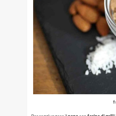
f
Per raggiungere il
pane
con
farina di grilli