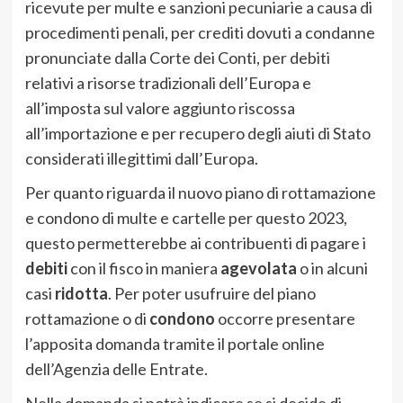
ricevute per multe e sanzioni pecuniarie a causa di
procedimenti penali, per crediti dovuti a condanne
pronunciate dalla Corte dei Conti, per debiti
relativi a risorse tradizionali dell’Europa e
all’imposta sul valore aggiunto riscossa
all’importazione e per recupero degli aiuti di Stato
considerati illegittimi dall’Europa.
Per quanto riguarda il nuovo piano di rottamazione
e condono di multe e cartelle per questo 2023,
questo permetterebbe ai contribuenti di pagare i
debiti
con il fisco in maniera
agevolata
o in alcuni
casi
ridotta
. Per poter usufruire del piano
rottamazione o di
condono
occorre presentare
l’apposita domanda tramite il portale online
dell’Agenzia delle Entrate.
Nella domanda si potrà indicare se si decide di