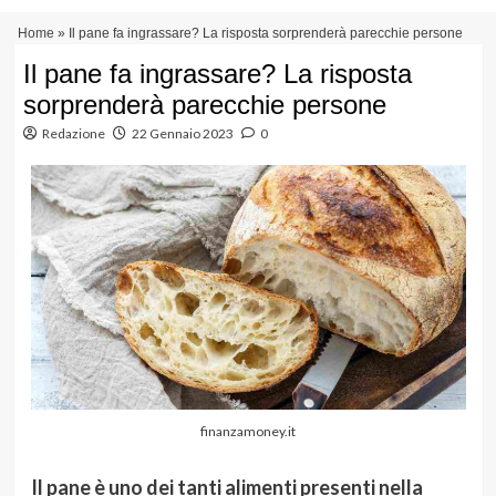
Vai
Menu
Home
»
Il pane fa ingrassare? La risposta sorprenderà parecchie persone
al
principale
contenuto
Il pane fa ingrassare? La risposta
sorprenderà parecchie persone
Redazione
22 Gennaio 2023
0
finanzamoney.it
Il pane è uno dei tanti alimenti presenti nella