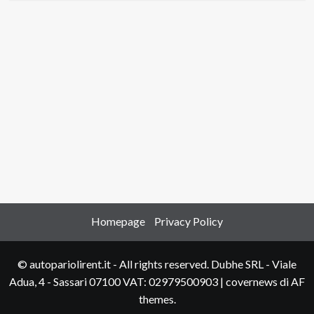
Homepage
Privacy Policy
© autopariolirent.it - All rights reserved. Dubhe SRL - Viale
Adua, 4 - Sassari 07100 VAT: 02979500903
|
covernews
di AF
themes.