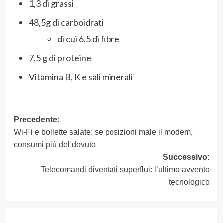
1,3 di grassi
48,5g di carboidrati
di cui 6,5 di fibre
7,5 g di proteine
Vitamina B, K e sali minerali
Navigazione
Precedente:
Wi-Fi e bollette salate: se posizioni male il modem,
articolo
consumi più del dovuto
Successivo:
Telecomandi diventati superflui: l’ultimo avvento
tecnologico