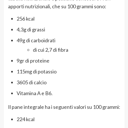
apporti nutrizionali, che su 100 grammi sono:
256 kcal
4,3g di grassi
49g di carboidrati
di cui 2,7 di fibra
9gr di proteine
115mg di potassio
3605 di calcio
Vitamina A e B6.
Il pane integrale ha i seguenti valori su 100 grammi:
224 kcal