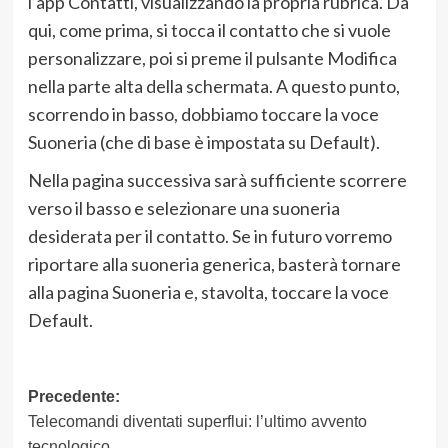
l’app Contatti, visualizzando la propria rubrica. Da
qui, come prima, si tocca il contatto che si vuole
personalizzare, poi si preme il pulsante Modifica
nella parte alta della schermata. A questo punto,
scorrendo in basso, dobbiamo toccare la voce
Suoneria (che di base è impostata su Default).
Nella pagina successiva sarà sufficiente scorrere
verso il basso e selezionare una suoneria
desiderata per il contatto. Se in futuro vorremo
riportare alla suoneria generica, basterà tornare
alla pagina Suoneria e, stavolta, toccare la voce
Default.
Navigazione
Precedente:
Telecomandi diventati superflui: l’ultimo avvento
articolo
tecnologico