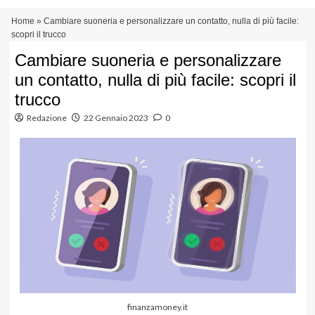
Vai
Menu
Home
»
Cambiare suoneria e personalizzare un contatto, nulla di più facile:
al
principale
scopri il trucco
contenuto
Cambiare suoneria e personalizzare
un contatto, nulla di più facile: scopri il
trucco
Redazione
22 Gennaio 2023
0
finanzamoney.it