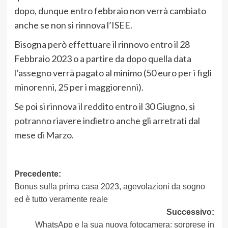
dopo, dunque entro febbraio non verrà cambiato
anche se non si rinnova l’ISEE.
Bisogna però effettuare il rinnovo entro il 28
Febbraio 2023 o a partire da dopo quella data
l’assegno verrà pagato al minimo (50 euro per i figli
minorenni, 25 per i maggiorenni).
Se poi si rinnova il reddito entro il 30 Giugno, si
potranno riavere indietro anche gli arretrati dal
mese di Marzo.
Navigazione
Precedente:
Bonus sulla prima casa 2023, agevolazioni da sogno
articolo
ed è tutto veramente reale
Successivo:
WhatsApp e la sua nuova fotocamera: sorprese in