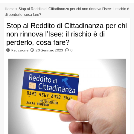
Vai
Menu
Home
»
Stop al Reddito di Cittadinanza per chi non rinnova l’Isee: il rischio è
al
principale
di perderlo, cosa fare?
contenuto
Stop al Reddito di Cittadinanza per chi
non rinnova l’Isee: il rischio è di
perderlo, cosa fare?
Redazione
20 Gennaio 2023
0