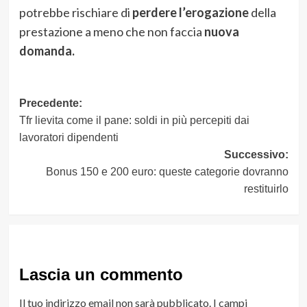
potrebbe rischiare di
perdere l’erogazione
della
prestazione a meno che non faccia
nuova
domanda.
Navigazione
Precedente:
Tfr lievita come il pane: soldi in più percepiti dai
articolo
lavoratori dipendenti
Successivo:
Bonus 150 e 200 euro: queste categorie dovranno
restituirlo
Lascia un commento
Il tuo indirizzo email non sarà pubblicato.
I campi