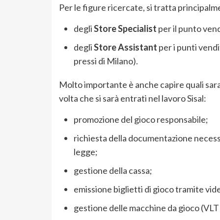
Per le figure ricercate, si tratta principalm
degli
Store Specialist
per il punto vend
degli
Store Assistant
per i punti vend
pressi di Milano).
Molto importante è anche capire quali sara
volta che si sarà entrati nel lavoro Sisal:
promozione del gioco responsabile;
richiesta della documentazione necessar
legge;
gestione della cassa;
emissione biglietti di gioco tramite vid
gestione delle macchine da gioco (VLT