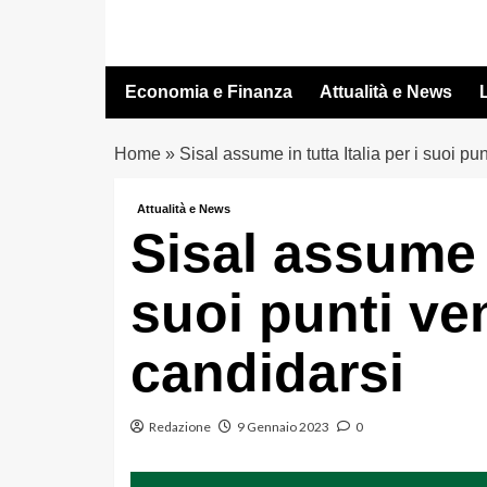
Vai
al
contenuto
Economia e Finanza
Attualità e News
L
Home
»
Sisal assume in tutta Italia per i suoi p
Attualità e News
Sisal assume i
suoi punti ve
candidarsi
Redazione
9 Gennaio 2023
0