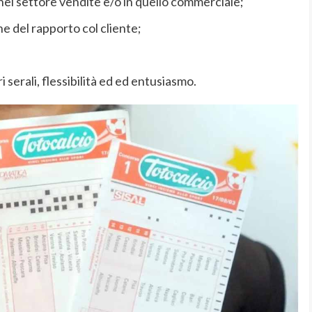
nel settore vendite e/o in quello commerciale;
ne del rapporto col cliente;
ri serali, flessibilità ed ed entusiasmo.