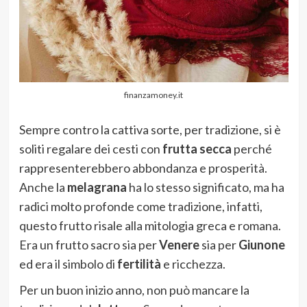
finanzamoney.it
Sempre contro la cattiva sorte, per tradizione, si è
soliti regalare dei cesti con
frutta secca
perché
rappresenterebbero abbondanza e prosperità.
Anche la
melagrana
ha lo stesso significato, ma ha
radici molto profonde come tradizione, infatti,
questo frutto risale alla mitologia greca e romana.
Era un frutto sacro sia per
Venere
sia per
Giunone
ed era il simbolo di
fertilità
e ricchezza.
Per un buon inizio anno, non può mancare la