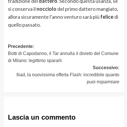
tradizione del
dattero
. Secondo questa usanza, se
si conserva il
nocciolo
del primo dattero mangiato,
allora sicuramente l’anno venturo sarà più
felice
di
quello passato.
Navigazione
Precedente:
Botti di Capodanno, il Tar annulla il divieto del Comune
articolo
di Milano: legittimo spararli
Successivo:
Iliad, la nuovissima offerta Flash: incredibile quanto
puoi risparmiare
Lascia un commento