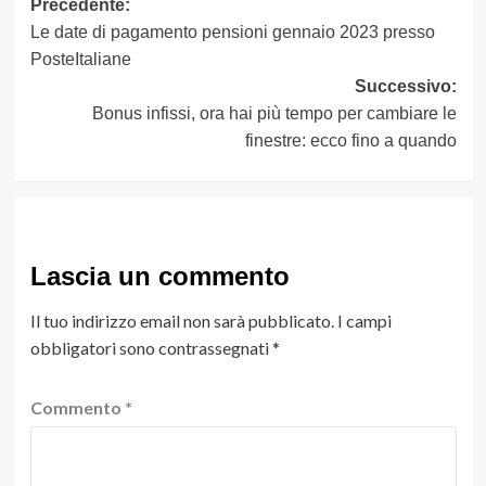
Navigazione
Precedente:
Le date di pagamento pensioni gennaio 2023 presso
articolo
PosteItaliane
Successivo:
Bonus infissi, ora hai più tempo per cambiare le
finestre: ecco fino a quando
Lascia un commento
Il tuo indirizzo email non sarà pubblicato.
I campi
obbligatori sono contrassegnati
*
Commento
*