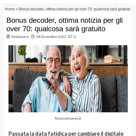
Vai
Menu
Home
»
Bonus decoder, ottima notizia per gli over 70: qualcosa sarà gratuito
al
principale
contenuto
Bonus decoder, ottima notizia per gli
over 70: qualcosa sarà gratuito
Redazione
28 Dicembre 2022
0
finanzamoney.it
Passata la data fatidica per cambiare il digitale