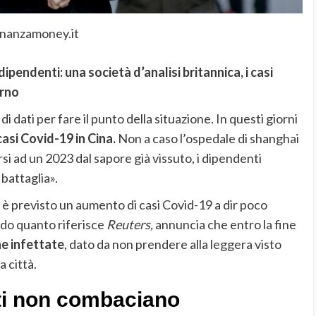
inanzamoney.it
dipendenti: una società d’analisi britannica, i casi
orno
di dati per fare il punto della situazione. In questi giorni
asi Covid-19 in Cina.
Non a caso l’ospedale di shanghai
rsi ad un 2023 dal sapore già vissuto, i dipendenti
 battaglia».
 è previsto un aumento di casi Covid-19 a dir poco
ndo quanto riferisce
Reuters,
annuncia che entro la fine
ne infettate
, dato da non prendere alla leggera visto
 città.
ati non combaciano