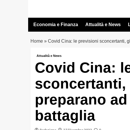
Vai
al
contenuto
Economia e Finanza
Attualità e News
L
Home
»
Covid Cina: le previsioni sconcertanti, g
Attualità e News
Covid Cina: l
sconcertanti, 
preparano ad 
battaglia
Redazione
27 Dicembre 2022
0