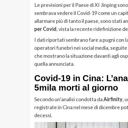
Le previsioni per il Paese di XI Jinping so
sembrava vedere il Covid-19 come un capitol
allarmare più di tanto il paese, sono stati 
per Covid
, vista la recente ridefinizione de
I dati riportati sembrano fare a pugni con la
operatori funebri nei social media, seguite 
che mostrano la situazione davanti agli o
quella annunciata.
Covid-19 in Cina: L’ana
5mila morti al giorno
Secondo un’analisi condotta da
Airfinity
, 
registrate in Cina nel mese di dicembre pot
decessi.