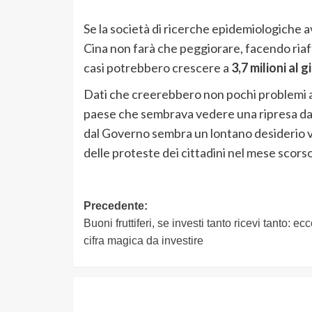
Se la società di ricerche epidemiologiche a
Cina non farà che peggiorare, facendo riaffio
casi potrebbero crescere a
3,7 milioni al 
Dati che creerebbero non pochi problemi al
paese che sembrava vedere una ripresa dai 
dal Governo sembra un lontano desiderio v
delle proteste dei cittadini nel mese scors
Navigazione
Precedente:
Buoni fruttiferi, se investi tanto ricevi tanto: ecc
articolo
cifra magica da investire