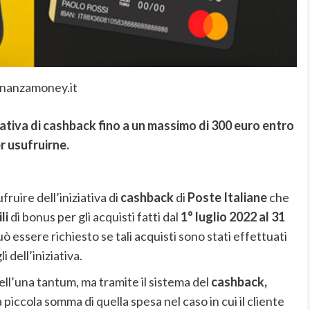
inanzamoney.it
iativa di cashback fino a un massimo di 300 euro entro
r usufruirne.
fruire dell’iniziativa di
cashback
di
Poste Italiane
che
li
di bonus per gli acquisti fatti dal
1° luglio 2022 al 31
uò essere richiesto se tali acquisti sono stati effettuati
li dell’iniziativa.
ell’una tantum, ma tramite il sistema del
cashback,
 piccola somma di quella spesa nel caso in cui il cliente