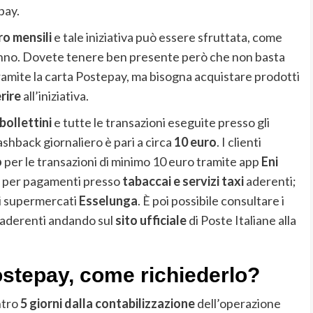
pay.
ro mensili
e tale iniziativa può essere sfruttata, come
 anno. Dovete tenere ben presente però che non basta
amite la carta Postepay, ma bisogna acquistare prodotti
rire
all’iniziativa.
bollettini
e tutte le transazioni eseguite presso gli
cashback giornaliero è pari a circa
10 euro
. I clienti
o
per le transazioni di minimo 10 euro tramite app
Eni
o per pagamenti presso
tabaccai e servizi taxi
aderenti;
 i supermercati
Esselunga
. È poi possibile consultare i
ta aderenti andando sul
sito ufficiale
di Poste Italiane alla
stepay, come richiederlo?
tro
5 giorni dalla contabilizzazione
dell’operazione