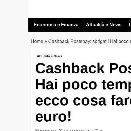
Vai
al
contenuto
Economia e Finanza
Attualità e News
L
Home
»
Cashback Postepay: sbrigati! Hai poco t
Attualità e News
Cashback Post
Hai poco temp
ecco cosa far
euro!
Redazione
19 Dicembre 2022
0