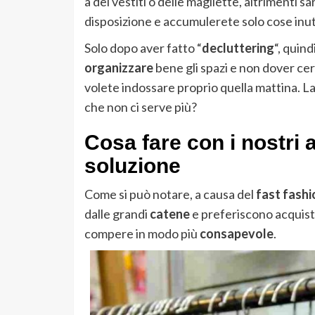
a dei vestiti o delle magliette, altrimenti s
disposizione e accumulerete solo cose inuti
Solo dopo aver fatto “
decluttering
“, quind
organizzare
bene gli spazi e non dover cer
volete indossare proprio quella mattina. L
che non ci serve più?
Cosa fare con i nostri 
soluzione
Come si può notare, a causa del
fast fashi
dalle grandi
catene
e preferiscono acquis
compere in modo più
consapevole
.