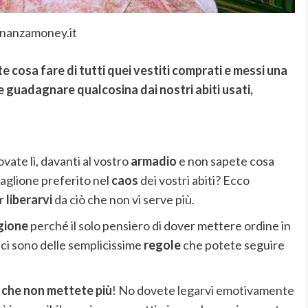
inanzamoney.it
e cosa fare di tutti quei vestiti comprati e messi una
 guadagnare qualcosina dai nostri abiti usati,
vate lì, davanti al vostro
armadio
e non sapete cosa
maglione preferito nel
caos
dei vostri abiti? Ecco
er
liberarvi
da ciò che non vi serve più.
gione
perché il solo pensiero di dover mettere ordine in
ci sono delle semplicissime
regole
che potete seguire
e che non mettete più
! No dovete legarvi emotivamente