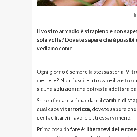
f
Il vostro armadio è strapieno e non sapet
sola volta? Dovete sapere che è possibile
vediamo come.
Ogni giorno è sempre la stessa storia. Vi tro
mettere? Non riuscite a trovare il vostro 
alcune
soluzioni
che potreste adottare p
Se continuare a rimandare il
cambio di sta
quel caos vi
terrorizza
, dovete sapere che 
per facilitarvi il lavoro e stressarvi meno.
Prima cosa da fare è:
liberatevi delle cos