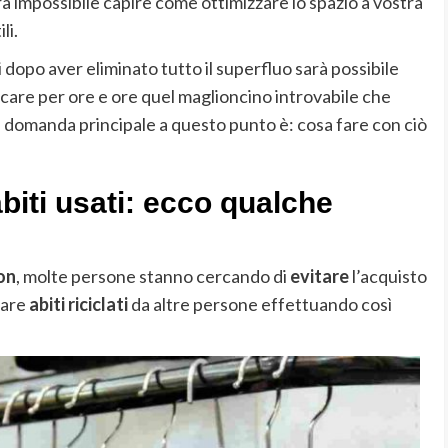
arà impossibile capire come ottimizzare lo spazio a vostra
li.
i dopo aver eliminato tutto il superfluo sarà possibile
care per ore e ore quel maglioncino introvabile che
a domanda principale a questo punto è: cosa fare con ciò
abiti usati: ecco qualche
on
, molte persone stanno cercando di
evitare
l’acquisto
tare
abiti riciclati
da altre persone effettuando così