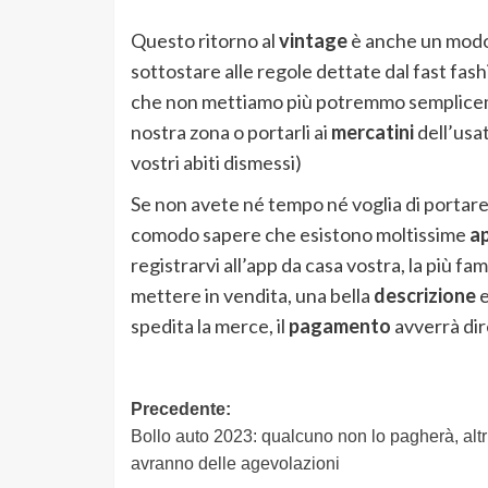
Questo ritorno al
vintage
è anche un modo
sottostare alle regole dettate dal fast fashi
che non mettiamo più potremmo semplic
nostra zona o portarli ai
mercatini
dell’usat
vostri abiti dismessi)
Se non avete né tempo né voglia di portare in
comodo sapere che esistono moltissime
a
registrarvi all’app da casa vostra, la più 
mettere in vendita, una bella
descrizione
e
spedita la merce, il
pagamento
avverrà di
Navigazione
Precedente:
Bollo auto 2023: qualcuno non lo pagherà, altr
articolo
avranno delle agevolazioni