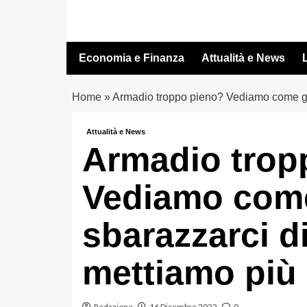
Vai
al
contenuto
Economia e Finanza
Attualità e News
L
Home
»
Armadio troppo pieno? Vediamo come gua
Attualità e News
Armadio trop
Vediamo com
sbarazzarci di
mettiamo più
Redazione
16 Dicembre 2022
0