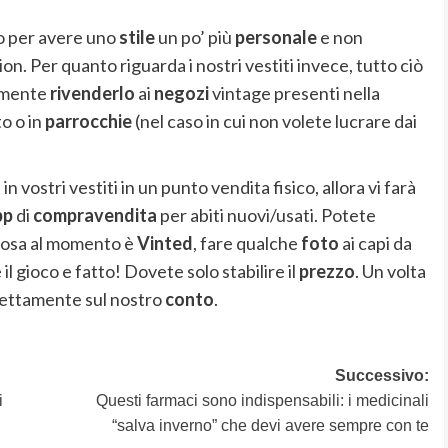
 per avere uno
stile
un po’ più
personale
e non
on. Per quanto riguarda i nostri vestiti invece, tutto ciò
emente
rivenderlo
ai
negozi
vintage presenti nella
o o in
parrocchie
(nel caso in cui non volete lucrare dai
 vostri vestiti in un punto vendita fisico, allora vi farà
pp
di
compravendita
per abiti nuovi/usati. Potete
famosa al momento è
Vinted
, fare qualche
foto
ai capi da
 il gioco e fatto! Dovete solo stabilire il
prezzo
. Un volta
rettamente sul nostro
conto
.
Successivo:
i
Questi farmaci sono indispensabili: i medicinali
“salva inverno” che devi avere sempre con te