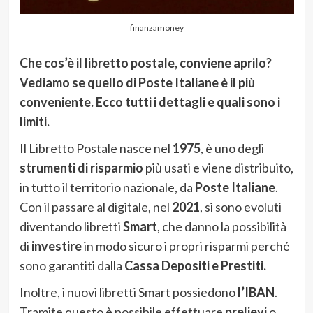
finanzamoney
Che cos’è il libretto postale, conviene aprilo?
Vediamo se quello di Poste Italiane è il più
conveniente. Ecco tutti i dettagli e quali sono i
limiti.
Il Libretto Postale nasce nel
1975
, è uno degli
strumenti di risparmio
più usati e viene distribuito,
in tutto il territorio nazionale, da
Poste Italiane
.
Con il passare al digitale, nel
2021
, si sono evoluti
diventando libretti
Smart
, che danno la possibilità
di
investire
in modo sicuro i propri risparmi perché
sono garantiti dalla
Cassa Depositi e Prestiti.
Inoltre, i nuovi libretti Smart possiedono
l’IBAN
.
Tramite questo è possibile effettuare
prelievi
o