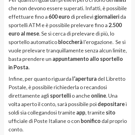
che non devono essere superati. Infatti, è possibile
effettuare fino a
600 euro
di prelievi
giornalieri
da
sportelli ATM e è possibile prelevare fino a
2.500
euro al mese
. Se si cerca di prelevare di più, lo
sportello automatico
bloccherà
l’erogazione. Se si
vuole prelevare tranquillamente senza alcun limite,
basta prendere un
appuntamento allo sportello
in Posta.
Infine, per quanto riguarda
l’apertura
del Libretto
Postale, è possibile richiederla o recandosi
direttamente agli
sportelli
o anche
online
. Una
volta aperto il conto, sarà possibile poi
depositare
i
soldi sia collegandosi tramite
app
, tramite
sito
ufficiale di Poste Italiane o con
bonifico
dal proprio
conto.