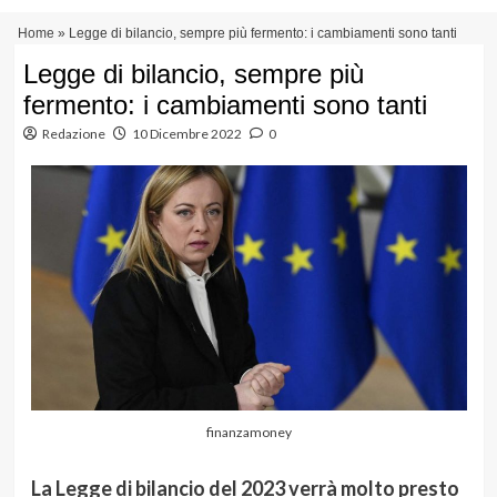
Vai
Menu
Home
»
Legge di bilancio, sempre più fermento: i cambiamenti sono tanti
al
principale
contenuto
Legge di bilancio, sempre più
fermento: i cambiamenti sono tanti
Redazione
10 Dicembre 2022
0
finanzamoney
La Legge di bilancio del 2023 verrà molto presto