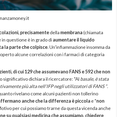
inanzamoney.it
colazioni, precisamente
della
membrana
(chiamata
 in questione è in grado di
aumentare il liquido
ta la parte che colpisce
. Un’infiammazione insomma da
coperto alcune correlazioni con i farmaci di categoria
azienti, di cui 129 che assumevano FANS e 592 che non
to significativo dichiara il ricercatore: “Al
basale, è stata
tivamente più alta nell’IFP negli utilizzatori di FANS “
.
uanto rivelano come alcuni pazienti non tollerino
 affermano anche che la differenza è piccola
e “
non
Motivo per cui possiamo trarne da questa vicenda anche
ene su qualsiasi medicina che assumiamo, chiedere