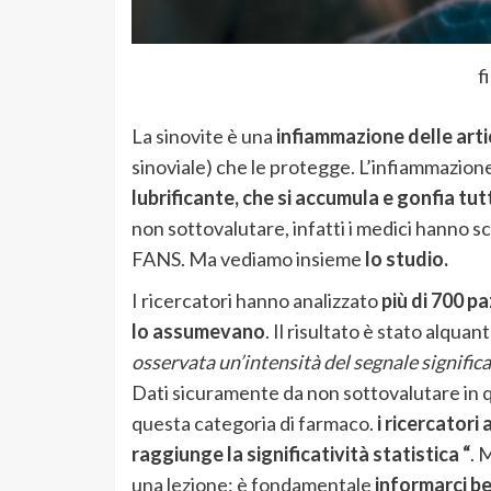
f
La sinovite è una
infiammazione delle arti
sinoviale) che le protegge. L’infiammazione
lubrificante, che si accumula e gonfia tut
non sottovalutare, infatti i medici hanno s
FANS.
Ma vediamo insieme
lo studio.
I ricercatori hanno analizzato
più di 700 p
lo assumevano
. Il risultato è stato alquan
osservata un’intensità del segnale significa
Dati sicuramente da non sottovalutare in q
questa categoria di farmaco.
i ricercatori
raggiunge la significatività statistica “
. 
una lezione: è fondamentale
informarci b