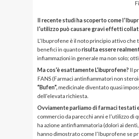
F
Il recente studi ha scoperto come l’Ibup
l’utilizzo può causare gravi effetti collat
L’Ibuprofene è il noto principio attivo che 
benefici in quanto
risulta essere realmen
infiammazioni in generale ma non solo; otti
Ma cos’è esattamente L’ibuprofene?
Il p
FANS (Farmaci antinfiammatori non steroi
“Bufen”,
medicinale diventato quasi imposs
dell’elevata richiesta.
Ovviamente parliamo di farmaci testati e q
commercio da parecchi anni e l’utilizzo di 
ha azione antinfiammatoria (dolori ai denti,
hanno dimostrato come l’Ibuprofene se preso