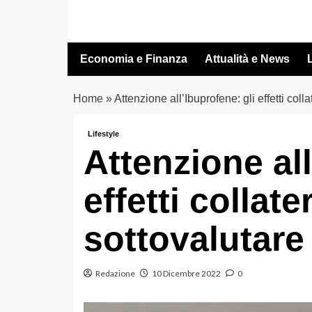
Vai
al
contenuto
Economia e Finanza
Attualità e News
L
Home
»
Attenzione all’Ibuprofene: gli effetti coll
Lifestyle
Attenzione all
effetti collate
sottovalutare
Redazione
10 Dicembre 2022
0