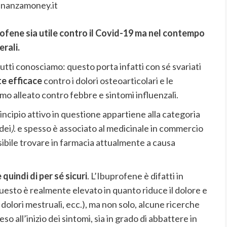
inanzamoney.it
rofene sia utile contro il Covid-19 ma nel contempo
erali.
tutti conosciamo: questo porta infatti con sé svariati
te efficace
contro i dolori osteoarticolari e le
mo alleato contro febbre e sintomi influenzali.
rincipio attivo in questione appartiene alla categoria
dei
)
. e spesso è associato al medicinale in commercio
ibile trovare in farmacia attualmente a causa
uindi di per sé sicuri
. L’Ibuprofene è difatti in
questo è realmente elevato in quanto riduce il dolore e
 dolori mestruali, ecc.), ma non solo, alcune ricerche
 all’inizio dei sintomi, sia in grado di abbattere in