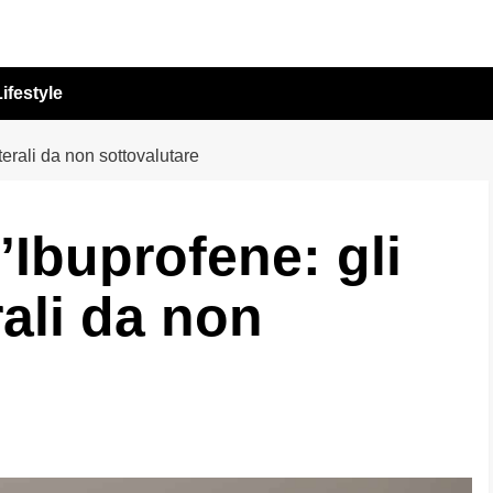
ifestyle
aterali da non sottovalutare
’Ibuprofene: gli
rali da non