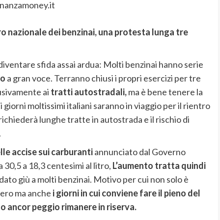
inanzamoney.it
ro nazionale dei benzinai, una protesta lunga tre
diventare sfida assai ardua: Molti benzinai hanno serie
no
a gran voce. Terranno chiusi i propri esercizi per tre
lusivamente ai
tratti autostradali,
ma è bene tenere la
giorni moltissimi italiani saranno in viaggio per il rientro
chiederà lunghe tratte in autostrada e il rischio di
.
le accise sui carburanti
annunciato dal Governo
30,5 a 18,3 centesimi al litro,
L’aumento tratta quindi
ato giù a molti benzinai. Motivo per cui non solo è
opero ma anche
i giorni in cui conviene fare il pieno del
o ancor peggio rimanere in riserva.