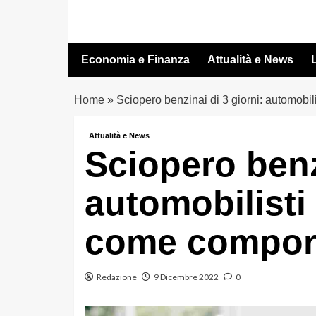
Vai
al
contenuto
Economia e Finanza
Attualità e News
L
Home
»
Sciopero benzinai di 3 giorni: automobil
Attualità e News
Sciopero benzi
automobilisti
come comport
Redazione
9 Dicembre 2022
0