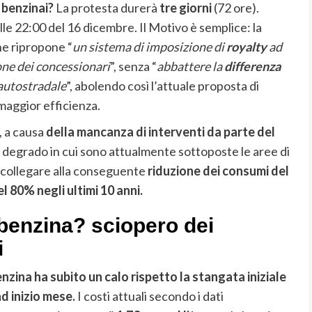
 benzinai?
La protesta durerà
tre giorni
(72 ore).
le 22:00 del 16 dicembre. Il Motivo è semplice: la
he ripropone “
un sistema di imposizione di
royalty
ad
one dei concessionari
”, senza “
abbattere la
differenza
 autostradale
”, abolendo così l’attuale proposta di
 maggior efficienza.
, a causa
della mancanza di interventi da parte del
 degrado in cui sono attualmente sottoposte le aree di
 a collegare alla conseguente
riduzione dei consumi del
l 80% negli ultimi 10 anni.
benzina? sciopero dei
i
enzina ha subito un calo rispetto la stangata iniziale
d inizio mese.
I costi attuali secondo i dati