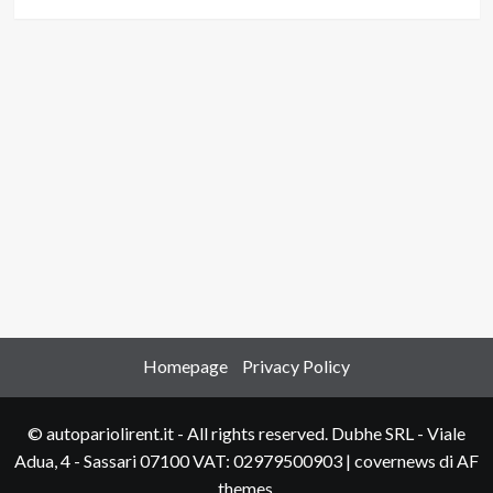
Homepage
Privacy Policy
© autopariolirent.it - All rights reserved. Dubhe SRL - Viale
Adua, 4 - Sassari 07100 VAT: 02979500903
|
covernews
di AF
themes.