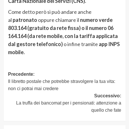
Carta Nazionale dei Servizi (CNS).
Come detto però si può andare anche
al
patronato
oppure chiamare il
numero verde
803.164 (gratuito da rete fissa) o il numero 06
164.164 (da rete mobile, con la tariffa applicata
dal gestore telefonico)
o infine tramite
app INPS
mobile.
Navigazione
Precedente:
Il libretto postale che potrebbe stravolgere la tua vita:
articolo
non ci potrai mai credere
Successivo:
La truffa dei bancomat per i pensionati: attenzione a
quello che fate