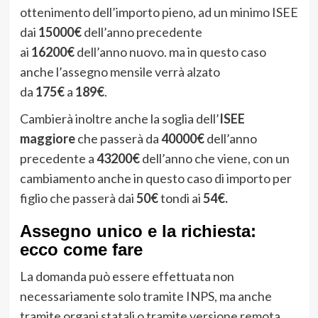
ottenimento dell’importo pieno, ad un minimo ISEE
dai
15000€
dell’anno precedente
ai
16200€
dell’anno nuovo. ma in questo caso
anche l’assegno mensile verrà alzato
da
175€
a
189€
.
Cambierà inoltre anche la soglia dell’
ISEE
maggiore
che passerà da
40000€
dell’anno
precedente a
43200€
dell’anno che viene, con un
cambiamento anche in questo caso di importo per
figlio che passerà dai
50€
tondi ai
54€.
Assegno unico e la richiesta:
ecco come fare
La domanda può essere effettuata non
necessariamente solo tramite INPS, ma anche
tramite organi statali o tramite versione remota