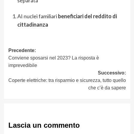
separata
AI nuclei familiari
beneficiari del reddito di
cittadinanza
Navigazione
Precedente:
Conviene sposarsi nel 2023? La risposta è
articolo
imprevedibile
Successivo:
Coperte elettriche: tra risparmio e sicurezza, tutto quello
che c’è da sapere
Lascia un commento