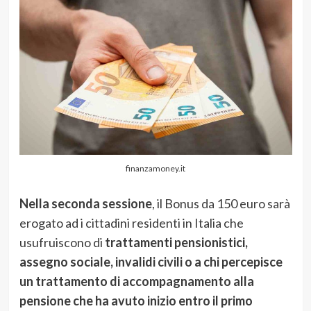
finanzamoney.it
Nella seconda sessione
, il Bonus da 150 euro sarà
erogato ad i cittadini residenti in Italia che
usufruiscono di
trattamenti pensionistici,
assegno sociale, invalidi civili o a chi percepisce
un trattamento di accompagnamento alla
pensione che ha avuto inizio entro il primo