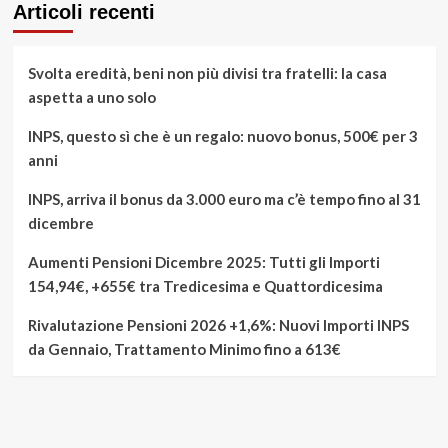
Articoli recenti
Svolta eredità, beni non più divisi tra fratelli: la casa
aspetta a uno solo
INPS, questo sì che è un regalo: nuovo bonus, 500€ per 3
anni
INPS, arriva il bonus da 3.000 euro ma c’è tempo fino al 31
dicembre
Aumenti Pensioni Dicembre 2025: Tutti gli Importi
154,94€, +655€ tra Tredicesima e Quattordicesima
Rivalutazione Pensioni 2026 +1,6%: Nuovi Importi INPS
da Gennaio, Trattamento Minimo fino a 613€