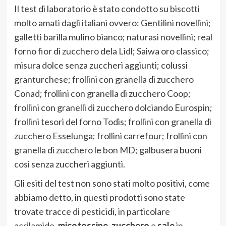
Il test di laboratorio è stato condotto su biscotti
molto amati dagli italiani ovvero: Gentilini novellini;
galletti barilla mulino bianco; naturasì novellini; real
forno fior di zucchero dela Lidl; Saiwa oro classico;
misura dolce senza zuccheri aggiunti; colussi
granturchese; frollini con granella di zucchero
Conad; frollini con granella di zucchero Coop;
frollini con granelli di zucchero dolciando Eurospin;
frollini tesori del forno Todis; frollini con granella di
zucchero Esselunga; frollini carrefour; frollini con
granella di zucchero le bon MD; galbusera buoni
così senza zuccheri aggiunti.
Gli esiti del test non sono stati molto positivi, come
abbiamo detto, in questi prodotti sono state
trovate tracce di pesticidi, in particolare
acrilamide,
micotossine
,
zucchero
e
sale
in